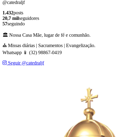
@catedraljf
1.432
posts
20,7 mil
seguidores
57
seguindo
🏛️ Nossa Casa Mãe, lugar de fé e comunhão.
⛪ Missas diárias | Sacramentos | Evangelização.
Whatsapp 📱 (32) 98867-0419
Seguir @catedraljf