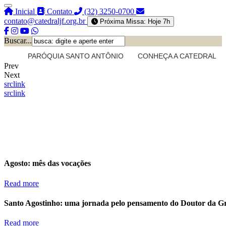
Inicial
Contato
(32) 3250-0700
contato@catedraljf.org.br
Próxima Missa: Hoje 7h
Buscar...
PARÓQUIA SANTO ANTÔNIO
CONHEÇA A CATEDRAL
Prev
Next
src
link
src
link
Agosto: mês das vocações
Read more
Santo Agostinho: uma jornada pelo pensamento do Doutor da G
Read more