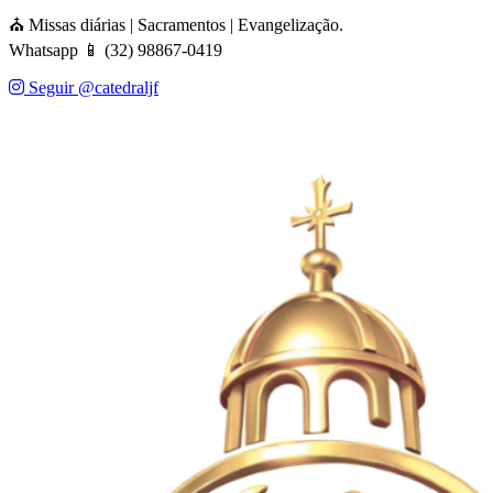
⛪ Missas diárias | Sacramentos | Evangelização.
Whatsapp 📱 (32) 98867-0419
Seguir @catedraljf