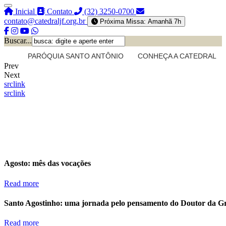
Inicial
Contato
(32) 3250-0700
contato@catedraljf.org.br
Próxima Missa: Amanhã 7h
Buscar...
PARÓQUIA SANTO ANTÔNIO
CONHEÇA A CATEDRAL
Prev
Next
src
link
src
link
Agosto: mês das vocações
Read more
Santo Agostinho: uma jornada pelo pensamento do Doutor da G
Read more