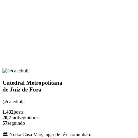
Catedral Metropolitana
de Juiz de Fora
@catedraljf
1.432
posts
20,7 mil
seguidores
57
seguindo
🏛️ Nossa Casa Mãe, lugar de fé e comunhão.