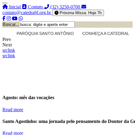
Inicial
Contato
(32) 3250-0700
contato@catedraljf.org.br
Próxima Missa: Hoje 7h
Buscar...
PARÓQUIA SANTO ANTÔNIO
CONHEÇA A CATEDRAL
Prev
Next
src
link
src
link
Agosto: mês das vocações
Read more
Santo Agostinho: uma jornada pelo pensamento do Doutor da G
Read more