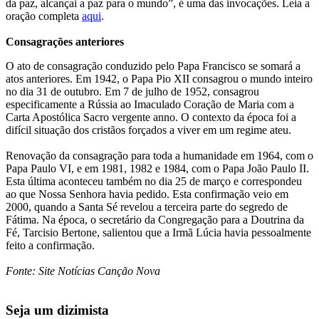
da paz, alcançai a paz para o mundo”, é uma das invocações. Leia a
oração completa
aqui
.
Consagrações anteriores
O ato de consagração conduzido pelo Papa Francisco se somará a
atos anteriores. Em 1942, o Papa Pio XII consagrou o mundo inteiro
no dia 31 de outubro. Em 7 de julho de 1952, consagrou
especificamente a Rússia ao Imaculado Coração de Maria com a
Carta Apostólica Sacro vergente anno. O contexto da época foi a
difícil situação dos cristãos forçados a viver em um regime ateu.
Renovação da consagração para toda a humanidade em 1964, com o
Papa Paulo VI, e em 1981, 1982 e 1984, com o Papa João Paulo II.
Esta última aconteceu também no dia 25 de março e correspondeu
ao que Nossa Senhora havia pedido. Esta confirmação veio em
2000, quando a Santa Sé revelou a terceira parte do segredo de
Fátima. Na época, o secretário da Congregação para a Doutrina da
Fé, Tarcisio Bertone, salientou que a Irmã Lúcia havia pessoalmente
feito a confirmação.
Fonte: Site Notícias Canção Nova
Seja um dizimista