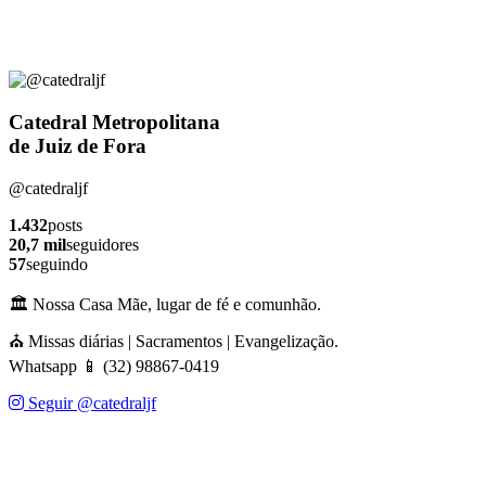
Catedral Metropolitana
de Juiz de Fora
@catedraljf
1.432
posts
20,7 mil
seguidores
57
seguindo
🏛️ Nossa Casa Mãe, lugar de fé e comunhão.
⛪ Missas diárias | Sacramentos | Evangelização.
Whatsapp 📱 (32) 98867-0419
Seguir @catedraljf