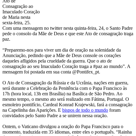
Ato de
Consagração ao
Imaculado Coração
de Maria nesta
sexta-feira, 25.
Com uma mensagem no twitter nesta quinta-feira, 24, o Santo Padre
pede o consolo da Mãe de Deus e que este Ato de consagração traga
paz.
“Preparemo-nos para viver um dia de oração na solenidade da
Anunciação, pedindo que a Mãe de Deus console os corações
daqueles afligidos pela crueldade da guerra. Que o ato de
consagração ao seu Imaculado Coração traga a #paz ao mundo”. A
mensagem foi postada em sua conta @Pontifex_pt.
O Ato de Consagração da Rússia e da Ucrânia, nações em guerra,
será durante a Celebração da Penitência com o Papa Francisco às
17h (hora local, 13h em Brasília) na Basílica de São Pedro. Ao
mesmo tempo, o mesmo ato será realizado em Fátima, Portugal. O
esmoleiro pontifício, Cardeal Konrad Krajewski, fará a consagração
na Capelinha das Aparições. E
bispos de todo o mundo
foram
convidados pelo Santo Padre a se unirem nessa oração.
Ontem, o Vaticano divulgou a oração do Papa Francisco para o
momento, traduzida em 35 idiomas, entre eles o português. “Rainha