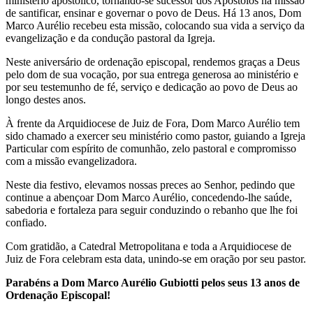
ministério apostólico, tornando-se sucessor dos Apóstolos na missão
de santificar, ensinar e governar o povo de Deus. Há 13 anos, Dom
Marco Aurélio recebeu esta missão, colocando sua vida a serviço da
evangelização e da condução pastoral da Igreja.
Neste aniversário de ordenação episcopal, rendemos graças a Deus
pelo dom de sua vocação, por sua entrega generosa ao ministério e
por seu testemunho de fé, serviço e dedicação ao povo de Deus ao
longo destes anos.
À frente da Arquidiocese de Juiz de Fora, Dom Marco Aurélio tem
sido chamado a exercer seu ministério como pastor, guiando a Igreja
Particular com espírito de comunhão, zelo pastoral e compromisso
com a missão evangelizadora.
Neste dia festivo, elevamos nossas preces ao Senhor, pedindo que
continue a abençoar Dom Marco Aurélio, concedendo-lhe saúde,
sabedoria e fortaleza para seguir conduzindo o rebanho que lhe foi
confiado.
Com gratidão, a Catedral Metropolitana e toda a Arquidiocese de
Juiz de Fora celebram esta data, unindo-se em oração por seu pastor.
Parabéns a Dom Marco Aurélio Gubiotti pelos seus 13 anos de
Ordenação E
piscopal!