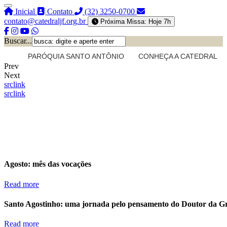
Inicial
Contato
(32) 3250-0700
contato@catedraljf.org.br
Próxima Missa: Hoje 7h
Buscar...
PARÓQUIA SANTO ANTÔNIO
CONHEÇA A CATEDRAL
Prev
Next
src
link
src
link
Agosto: mês das vocações
Read more
Santo Agostinho: uma jornada pelo pensamento do Doutor da G
Read more