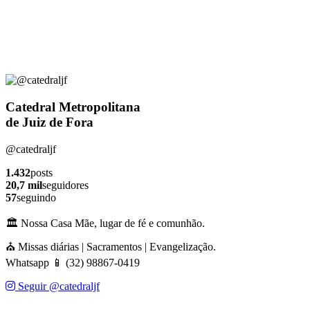
Catedral Metropolitana
de Juiz de Fora
@catedraljf
1.432
posts
20,7 mil
seguidores
57
seguindo
🏛️ Nossa Casa Mãe, lugar de fé e comunhão.
⛪ Missas diárias | Sacramentos | Evangelização.
Whatsapp 📱 (32) 98867-0419
Seguir @catedraljf