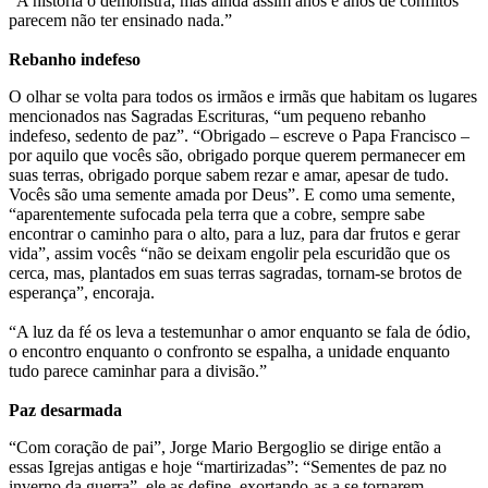
“A história o demonstra, mas ainda assim anos e anos de conflitos
parecem não ter ensinado nada.”
Rebanho indefeso
O olhar se volta para todos os irmãos e irmãs que habitam os lugares
mencionados nas Sagradas Escrituras, “um pequeno rebanho
indefeso, sedento de paz”. “Obrigado – escreve o Papa Francisco –
por aquilo que vocês são, obrigado porque querem permanecer em
suas terras, obrigado porque sabem rezar e amar, apesar de tudo.
Vocês são uma semente amada por Deus”. E como uma semente,
“aparentemente sufocada pela terra que a cobre, sempre sabe
encontrar o caminho para o alto, para a luz, para dar frutos e gerar
vida”, assim vocês “não se deixam engolir pela escuridão que os
cerca, mas, plantados em suas terras sagradas, tornam-se brotos de
esperança”, encoraja.
“A luz da fé os leva a testemunhar o amor enquanto se fala de ódio,
o encontro enquanto o confronto se espalha, a unidade enquanto
tudo parece caminhar para a divisão.”
Paz desarmada
“Com coração de pai”, Jorge Mario Bergoglio se dirige então a
essas Igrejas antigas e hoje “martirizadas”: “Sementes de paz no
inverno da guerra”, ele as define, exortando-as a se tornarem