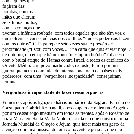
com aqueles que
fugiram das
bombas, com as
mães que choram
seus filhos mortos,
com as crianças que
tiveram a infância roubada, com todos aqueles que não têm voz e
que sofrem as consequências dos conflitos “que os poderosos fazem
com os outros”. O Papa repete sete vezes sua expressão de
proximidade (“Estou com vocês…”) na carta que quis enviar hoje, 7
de outubro, dia em que há um ano “o estopim do ódio” foi aceso
com o brutal ataque do Hamas contra Israel, a todos os católicos do
Oriente Médio. Um povo martirizado, exausto, ferido por uma
guerra que nem a comunidade internacional nem os países mais
poderosos, com uma “vergonhosa incapacidade”, conseguiram
terminar.
Vergonhosa incapacidade de fazer cessar a guerra
Francisco, após as ligações diárias ao pároco da Sagrada Família de
Gaza, padre Gabriel Romanelli, após o apelo de ontem no Angelus
por um cessar-fogo imediato em todos as frentes, após o Rosário de
paz a Maria em Santa Maria Maior e no dia em que convocou uma
Jornada Mundial de Oração e Jejum, quis fazer mais um gesto de
atenção com uma missiva de tom comovente e pessoal, que não