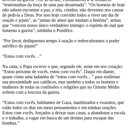
“testemunhas da força de uma paz desarmada”. “Os homens de hoje
não sabem encontrar a paz, e nós, cristãos, não devemos nos cansar
de pedi-la a Deus. Por isso hoje convidei todos a viver um dia de
oração e jejum”, as “armas do amor que mudam a história”, armas
que “vencem nosso único verdadeiro inimigo: o espírito do mal que
fomenta a guerra”, sublinha o Pontífice.
“Por favor, dediquemos tempo à oração e redescubramos o poder
salvífico do jejum!”
“Estou com vocês…”
Na carta, o Papa escreve o que, segundo ele, sente em seu coração:
“Estou próximo de vocês, estou com vocês”. Daqui em diante,
quase como uma ladainha de “estou com vocês…” para reafirmar
sua proximidade aos católicos, mas também a todos os homens e
mulheres de todas as confissões e religiões que no Oriente Médio
sofrem com a loucura da guerra.
“Estou com vocês, habitantes de Gaza, martirizados e exaustos, que
estão todos os dias em meus pensamentos e em minhas orações.
Estou com vocês, forçados a deixar suas casas, a abandonar a escola
e o trabalho, a vagar em busca de um destino para escapar das
bombas.”