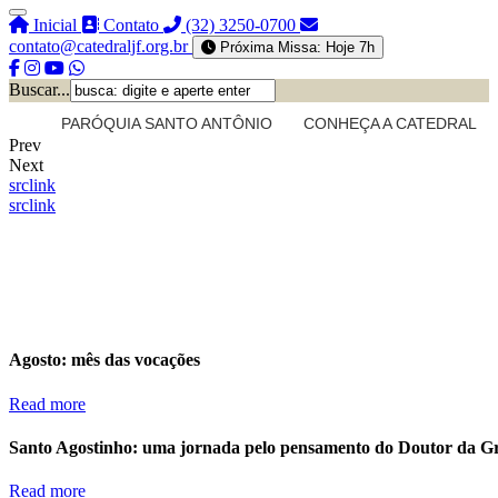
Inicial
Contato
(32) 3250-0700
contato@catedraljf.org.br
Próxima Missa: Hoje 7h
Buscar...
PARÓQUIA SANTO ANTÔNIO
CONHEÇA A CATEDRAL
Prev
Next
src
link
src
link
Agosto: mês das vocações
Read more
Santo Agostinho: uma jornada pelo pensamento do Doutor da G
Read more