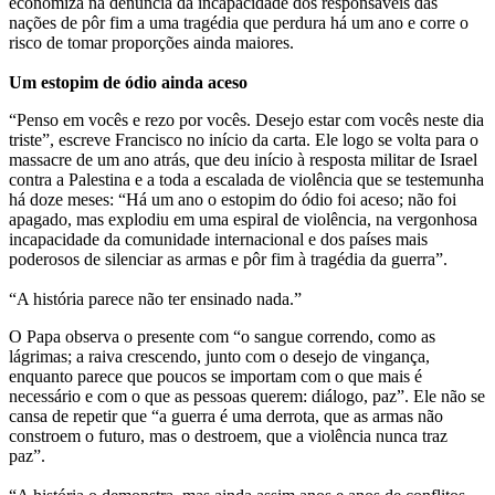
economiza na denúncia da incapacidade dos responsáveis das
nações de pôr fim a uma tragédia que perdura há um ano e corre o
risco de tomar proporções ainda maiores.
Um estopim de ódio ainda aceso
“Penso em vocês e rezo por vocês. Desejo estar com vocês neste dia
triste”, escreve Francisco no início da carta. Ele logo se volta para o
massacre de um ano atrás, que deu início à resposta militar de Israel
contra a Palestina e a toda a escalada de violência que se testemunha
há doze meses: “Há um ano o estopim do ódio foi aceso; não foi
apagado, mas explodiu em uma espiral de violência, na vergonhosa
incapacidade da comunidade internacional e dos países mais
poderosos de silenciar as armas e pôr fim à tragédia da guerra”.
“A história parece não ter ensinado nada.”
O Papa observa o presente com “o sangue correndo, como as
lágrimas; a raiva crescendo, junto com o desejo de vingança,
enquanto parece que poucos se importam com o que mais é
necessário e com o que as pessoas querem: diálogo, paz”. Ele não se
cansa de repetir que “a guerra é uma derrota, que as armas não
constroem o futuro, mas o destroem, que a violência nunca traz
paz”.