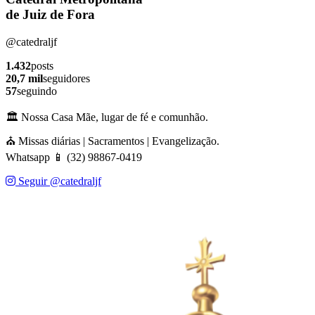
de Juiz de Fora
@catedraljf
1.432
posts
20,7 mil
seguidores
57
seguindo
🏛️ Nossa Casa Mãe, lugar de fé e comunhão.
⛪ Missas diárias | Sacramentos | Evangelização.
Whatsapp 📱 (32) 98867-0419
Seguir @catedraljf