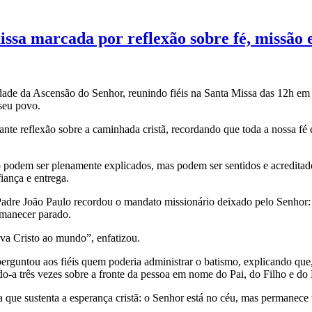
ssa marcada por reflexão sobre fé, missão 
dade da Ascensão do Senhor, reunindo fiéis na Santa Missa das 12h em
seu povo.
ante reflexão sobre a caminhada cristã, recordando que toda a nossa fé
o podem ser plenamente explicados, mas podem ser sentidos e acredita
iança e entrega.
, Padre João Paulo recordou o mandato missionário deixado pelo Senhor
rmanecer parado.
eva Cristo ao mundo”, enfatizou.
guntou aos fiéis quem poderia administrar o batismo, explicando que, e
o-a três vezes sobre a fronte da pessoa em nome do Pai, do Filho e do 
eza que sustenta a esperança cristã: o Senhor está no céu, mas perman