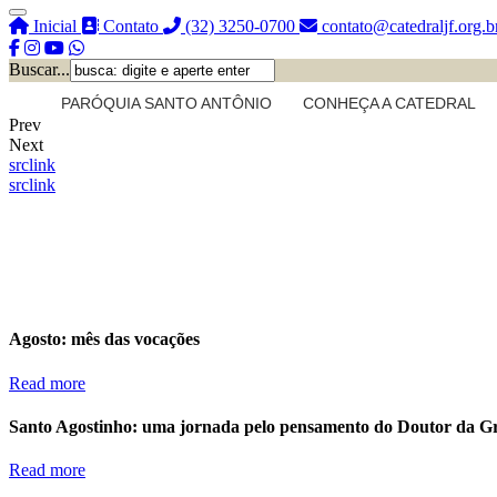
Inicial
Contato
(32) 3250-0700
contato@catedraljf.org.b
Buscar...
PARÓQUIA SANTO ANTÔNIO
CONHEÇA A CATEDRAL
Prev
Next
src
link
src
link
Agosto: mês das vocações
Read more
Santo Agostinho: uma jornada pelo pensamento do Doutor da G
Read more