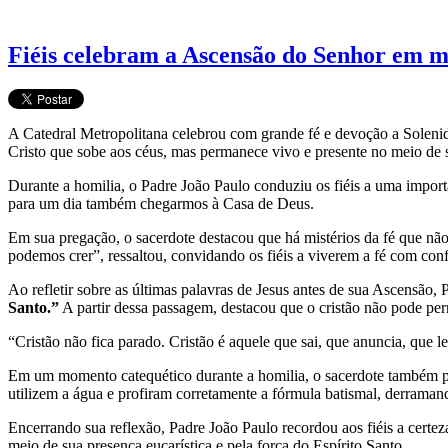
Fiéis celebram a Ascensão do Senhor em mi
A Catedral Metropolitana celebrou com grande fé e devoção a Soleni
Cristo que sobe aos céus, mas permanece vivo e presente no meio de 
Durante a homilia, o Padre João Paulo conduziu os fiéis a uma import
para um dia também chegarmos à Casa de Deus.
Em sua pregação, o sacerdote destacou que há mistérios da fé que nã
podemos crer”, ressaltou, convidando os fiéis a viverem a fé com conf
Ao refletir sobre as últimas palavras de Jesus antes de sua Ascensão
Santo.”
A partir dessa passagem, destacou que o cristão não pode pe
“Cristão não fica parado. Cristão é aquele que sai, que anuncia, que l
Em um momento catequético durante a homilia, o sacerdote também per
utilizem a água e profiram corretamente a fórmula batismal, derramand
Encerrando sua reflexão, Padre João Paulo recordou aos fiéis a cert
meio de sua presença eucarística e pela força do Espírito Santo.