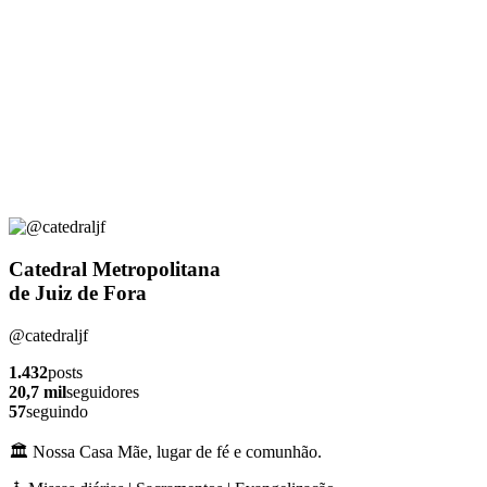
Catedral Metropolitana
de Juiz de Fora
@catedraljf
1.432
posts
20,7 mil
seguidores
57
seguindo
🏛️ Nossa Casa Mãe, lugar de fé e comunhão.