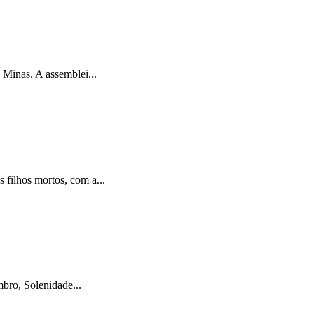
Minas. A assemblei...
filhos mortos, com a...
bro, Solenidade...