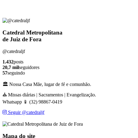
Catedral Metropolitana
de Juiz de Fora
@catedraljf
1.432
posts
20,7 mil
seguidores
57
seguindo
🏛️ Nossa Casa Mãe, lugar de fé e comunhão.
⛪ Missas diárias | Sacramentos | Evangelização.
Whatsapp 📱 (32) 98867-0419
Seguir @catedraljf
Mapa do site