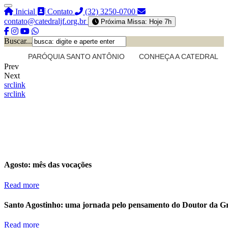
Inicial
Contato
(32) 3250-0700
contato@catedraljf.org.br
Próxima Missa: Hoje 7h
Buscar...
PARÓQUIA SANTO ANTÔNIO
CONHEÇA A CATEDRAL
Prev
Next
src
link
src
link
Agosto: mês das vocações
Read more
Santo Agostinho: uma jornada pelo pensamento do Doutor da G
Read more