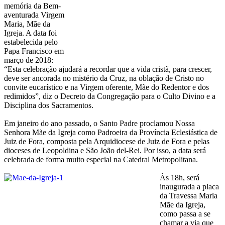
memória da Bem-
aventurada Virgem
Maria, Mãe da
Igreja. A data foi
estabelecida pelo
Papa Francisco em
março de 2018:
“Esta celebração ajudará a recordar que a vida cristã, para crescer,
deve ser ancorada no mistério da Cruz, na oblação de Cristo no
convite eucarístico e na Virgem oferente, Mãe do Redentor e dos
redimidos”, diz o Decreto da Congregação para o Culto Divino e a
Disciplina dos Sacramentos.
Em janeiro do ano passado, o Santo Padre proclamou Nossa
Senhora Mãe da Igreja como Padroeira da Província Eclesiástica de
Juiz de Fora, composta pela Arquidiocese de Juiz de Fora e pelas
dioceses de Leopoldina e São João del-Rei. Por isso, a data será
celebrada de forma muito especial na Catedral Metropolitana.
Às 18h, será
inaugurada a placa
da Travessa Maria
Mãe da Igreja,
como passa a se
chamar a via que