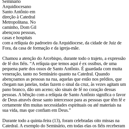
Seminário
Arquidiocesano
Santo Antônio em
direção à Catedral
Metropolitana. No
caminho, Dom Gil
abençoou pessoas,
casas e hospitais
com a relíquia do padroeiro da Arquidiocese, da cidade de Juiz de
Fora, da casa de formação e da igreja-mãe.
Chamou a atenção do Arcebispo, durante todo o trajeto, a expressão
de fé dos fiéis. “A relíquia que temos aqui é ex ossibus, de uma
pequena parte dos ossos de Santo Antônio. É guardada com muita
veneração, tanto no Seminário quanto na Catedral. Quando
abençoamos as pessoas na rua, aquelas que estão nos prédios, que
chegam nas janelas, todas fazem o sinal da cruz, às vezes agitam um
pano branco, dão um aceno; são sinais de fé no coração dessas
pessoas. A bênção com a relíquia de Santo Antônio significa o favor
de Deus através desse santo intercessor para as pessoas que têm fé e
certamente têm muitas necessidades espirituais ou até materiais na
sua vida, mas que confiam em Deus.”
Durante todo a quinta-feira (13), foram celebradas oito missas na
Catedral. A exemplo do Seminário, em todas elas os fiéis receberam