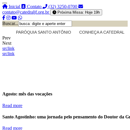
Inicial
Contato
(32) 3250-0700
contato@catedraljf.org.br
Próxima Missa: Hoje 19h
Buscar...
PARÓQUIA SANTO ANTÔNIO
CONHEÇA A CATEDRAL
Prev
Next
src
link
src
link
Agosto: mês das vocações
Read more
Santo Agostinho: uma jornada pelo pensamento do Doutor da G
Read more