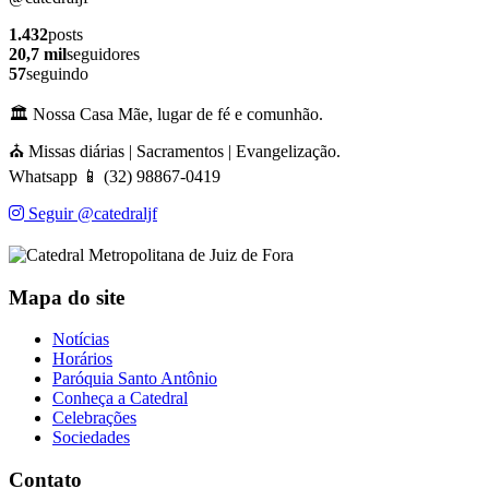
1.432
posts
20,7 mil
seguidores
57
seguindo
🏛️ Nossa Casa Mãe, lugar de fé e comunhão.
⛪ Missas diárias | Sacramentos | Evangelização.
Whatsapp 📱 (32) 98867-0419
Seguir @catedraljf
Mapa do site
Notícias
Horários
Paróquia Santo Antônio
Conheça a Catedral
Celebrações
Sociedades
Contato