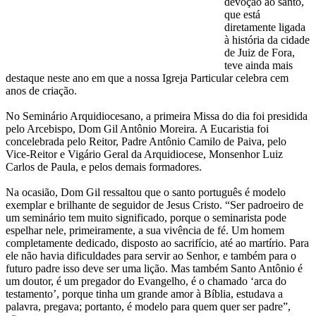
devoção ao santo,
que está
diretamente ligada
à história da cidade
de Juiz de Fora,
teve ainda mais
destaque neste ano em que a nossa Igreja Particular celebra cem
anos de criação.
No Seminário Arquidiocesano, a primeira Missa do dia foi presidida
pelo Arcebispo, Dom Gil Antônio Moreira. A Eucaristia foi
concelebrada pelo Reitor, Padre Antônio Camilo de Paiva, pelo
Vice-Reitor e Vigário Geral da Arquidiocese, Monsenhor Luiz
Carlos de Paula, e pelos demais formadores.
Na ocasião, Dom Gil ressaltou que o santo português é modelo
exemplar e brilhante de seguidor de Jesus Cristo. “Ser padroeiro de
um seminário tem muito significado, porque o seminarista pode
espelhar nele, primeiramente, a sua vivência de fé. Um homem
completamente dedicado, disposto ao sacrifício, até ao martírio. Para
ele não havia dificuldades para servir ao Senhor, e também para o
futuro padre isso deve ser uma lição. Mas também Santo Antônio é
um doutor, é um pregador do Evangelho, é o chamado ‘arca do
testamento’, porque tinha um grande amor à Bíblia, estudava a
palavra, pregava; portanto, é modelo para quem quer ser padre”,