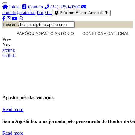
Inicial
Contato
(32) 3250-0700
contato@catedraljf.org.br
Próxima Missa: Amanhã 7h
Buscar...
PARÓQUIA SANTO ANTÔNIO
CONHEÇA A CATEDRAL
Prev
Next
src
link
src
link
Agosto: mês das vocações
Read more
Santo Agostinho: uma jornada pelo pensamento do Doutor da G
Read more