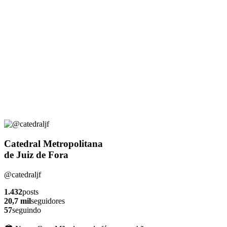
Catedral Metropolitana
de Juiz de Fora
@catedraljf
1.432
posts
20,7 mil
seguidores
57
seguindo