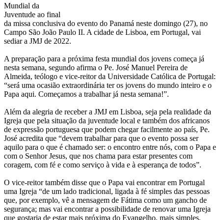
Mundial da
Juventude ao final
da missa conclusiva do evento do Panamá neste domingo (27), no
Campo São João Paulo II. A cidade de Lisboa, em Portugal, vai
sediar a JMJ de 2022.
A preparação para a próxima festa mundial dos jovens começa já
nesta semana, segundo afirma o Pe. José Manuel Pereira de
Almeida, teólogo e vice-reitor da Universidade Católica de Portugal:
“será uma ocasião extraordinária ter os jovens do mundo inteiro e o
Papa aqui. Começamos a trabalhar já nesta semana!”.
Além da alegria de receber a JMJ em Lisboa, seja pela realidade da
Igreja que pela situação da juventude local e também dos africanos
de expressão portuguesa que podem chegar facilmente ao país, Pe.
José acredita que “devem trabalhar para que o evento possa ser
aquilo para o que é chamado ser: o encontro entre nós, com o Papa e
com o Senhor Jesus, que nos chama para estar presentes com
coragem, com fé e como serviço à vida e à esperança de todos”.
O vice-reitor também disse que o Papa vai encontrar em Portugal
uma Igreja “de um lado tradicional, ligada à fé simples das pessoas
que, por exemplo, vê a mensagem de Fátima como um gancho de
segurança; mas vai encontrar a possibilidade de renovar uma Igreja
que gostaria de estar mais próxima do Evangelho, mais simples,