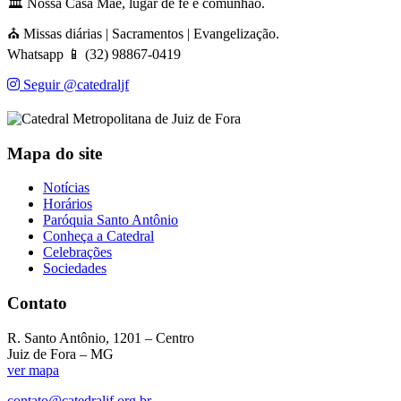
🏛️ Nossa Casa Mãe, lugar de fé e comunhão.
⛪ Missas diárias | Sacramentos | Evangelização.
Whatsapp 📱 (32) 98867-0419
Seguir @catedraljf
Mapa do site
Notícias
Horários
Paróquia Santo Antônio
Conheça a Catedral
Celebrações
Sociedades
Contato
R. Santo Antônio, 1201 – Centro
Juiz de Fora – MG
ver mapa
contato@catedraljf.org.br