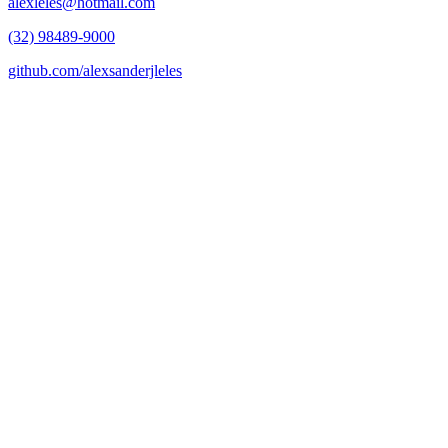
alexleles@hotmail.com
(32) 98489-9000
github.com/alexsanderjleles