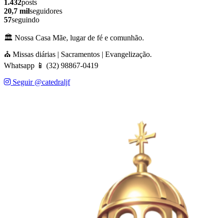
1.432
posts
20,7 mil
seguidores
57
seguindo
🏛️ Nossa Casa Mãe, lugar de fé e comunhão.
⛪ Missas diárias | Sacramentos | Evangelização.
Whatsapp 📱 (32) 98867-0419
Seguir @catedraljf