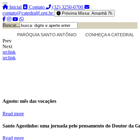
Inicial
Contato
(32) 3250-0700
contato@catedraljf.org.br
Próxima Missa: Amanhã 7h
Buscar...
PARÓQUIA SANTO ANTÔNIO
CONHEÇA A CATEDRAL
Prev
Next
src
link
src
link
Agosto: mês das vocações
Read more
Santo Agostinho: uma jornada pelo pensamento do Doutor da G
Read more