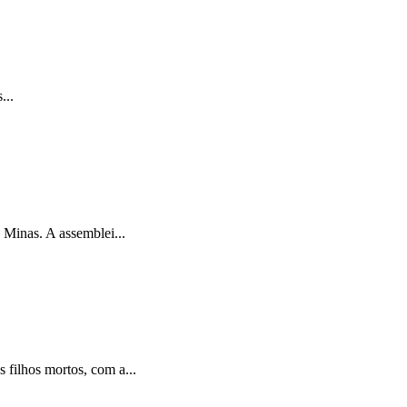
...
Minas. A assemblei...
filhos mortos, com a...