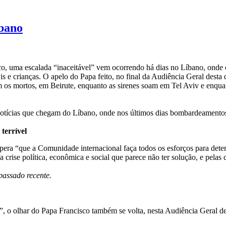
íbano
co, uma escalada “inaceitável” vem ocorrendo há dias no Líbano, onde 
vis e crianças. O apelo do Papa feito, no final da Audiência Geral des
os mortos, em Beirute, enquanto as sirenes soam em Tel Aviv e enquant
notícias que chegam do Líbano, onde nos últimos dias bombardeamentos
 terrível
era “que a Comunidade internacional faça todos os esforços para deter e
crise política, econômica e social que parece não ter solução, e pela
passado recente.
o olhar do Papa Francisco também se volta, nesta Audiência Geral de n