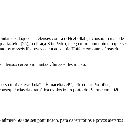
ondas de ataques israelenses contra o Hezbollah já causaram mais de
ta quarta-feira (25), na Praça São Pedro, chega num momento em que se
o os mísseis libaneses caem ao sul de Haifa e em outras áreas de
 intensos causaram muitas vítimas e destruição.
ssa terrível escalada”. “É inaceitável!”, afirmou o Pontífice,
s consequências da dramática explosão no porto de Beirute em 2020.
úmero 500 de seu pontificado, para os territórios e povos afetados