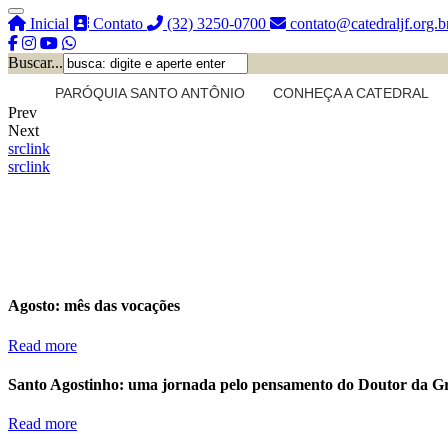
Inicial
Contato
(32) 3250-0700
contato@catedraljf.org.b
Buscar...
PARÓQUIA SANTO ANTÔNIO
CONHEÇA A CATEDRAL
Prev
Next
src
link
src
link
Agosto: mês das vocações
Read more
Santo Agostinho: uma jornada pelo pensamento do Doutor da G
Read more