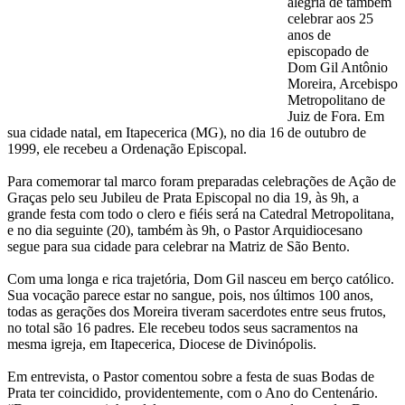
alegria de também
celebrar aos 25
anos de
episcopado de
Dom Gil Antônio
Moreira, Arcebispo
Metropolitano de
Juiz de Fora. Em
sua cidade natal, em Itapecerica (MG), no dia 16 de outubro de
1999, ele recebeu a Ordenação Episcopal.
Para comemorar tal marco foram preparadas celebrações de Ação de
Graças pelo seu Jubileu de Prata Episcopal no dia 19, às 9h, a
grande festa com todo o clero e fiéis será na Catedral Metropolitana,
e no dia seguinte (20), também às 9h, o Pastor Arquidiocesano
segue para sua cidade para celebrar na Matriz de São Bento.
Com uma longa e rica trajetória, Dom Gil nasceu em berço católico.
Sua vocação parece estar no sangue, pois, nos últimos 100 anos,
todas as gerações dos Moreira tiveram sacerdotes entre seus frutos,
no total são 16 padres. Ele recebeu todos seus sacramentos na
mesma igreja, em Itapecerica, Diocese de Divinópolis.
Em entrevista, o Pastor comentou sobre a festa de suas Bodas de
Prata ter coincidido, providentemente, com o Ano do Centenário.