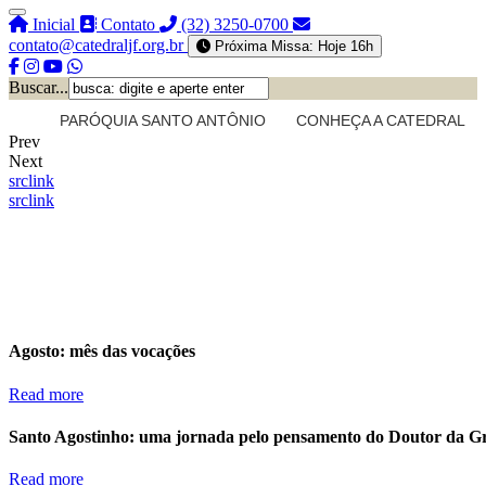
Inicial
Contato
(32) 3250-0700
contato@catedraljf.org.br
Próxima Missa: Hoje 16h
Buscar...
PARÓQUIA SANTO ANTÔNIO
CONHEÇA A CATEDRAL
Prev
Next
src
link
src
link
Agosto: mês das vocações
Read more
Santo Agostinho: uma jornada pelo pensamento do Doutor da G
Read more