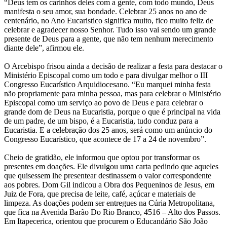
“Deus tem os carinhos deles com a gente, com todo mundo, Deus
manifesta o seu amor, sua bondade. Celebrar 25 anos no ano de
centenário, no Ano Eucaristico significa muito, fico muito feliz de
celebrar e agradecer nosso Senhor. Tudo isso vai sendo um grande
presente de Deus para a gente, que não tem nenhum merecimento
diante dele”, afirmou ele.
O Arcebispo frisou ainda a decisão de realizar a festa para destacar o
Ministério Episcopal como um todo e para divulgar melhor o III
Congresso Eucarístico Arquidiocesano. “Eu marquei minha festa
não propriamente para minha pessoa, mas para celebrar o Ministério
Episcopal como um serviço ao povo de Deus e para celebrar o
grande dom de Deus na Eucaristia, porque o que é principal na vida
de um padre, de um bispo, é a Eucaristia, tudo conduz para a
Eucaristia. E a celebração dos 25 anos, será como um anúncio do
Congresso Eucarístico, que acontece de 17 a 24 de novembro”.
Cheio de gratidão, ele informou que optou por transformar os
presentes em doações. Ele divulgou uma carta pedindo que aqueles
que quisessem lhe presentear destinassem o valor correspondente
aos pobres. Dom Gil indicou a Obra dos Pequeninos de Jesus, em
Juiz de Fora, que precisa de leite, café, açúcar e materiais de
limpeza. As doações podem ser entregues na Cúria Metropolitana,
que fica na Avenida Barão Do Rio Branco, 4516 – Alto dos Passos.
Em Itapecerica, orientou que procurem o Educandário São João