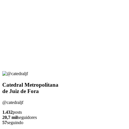
Catedral Metropolitana
de Juiz de Fora
@catedraljf
1.432
posts
20,7 mil
seguidores
57
seguindo