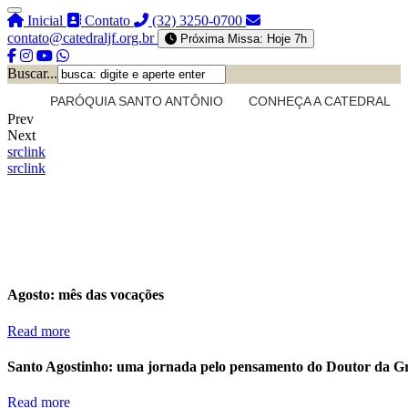
Inicial
Contato
(32) 3250-0700
contato@catedraljf.org.br
Próxima Missa: Hoje 7h
Buscar...
PARÓQUIA SANTO ANTÔNIO
CONHEÇA A CATEDRAL
Prev
Next
src
link
src
link
Agosto: mês das vocações
Read more
Santo Agostinho: uma jornada pelo pensamento do Doutor da G
Read more