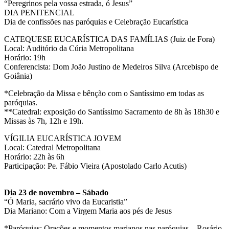
“Peregrinos pela vossa estrada, ó Jesus”
DIA PENITENCIAL
Dia de confissões nas paróquias e Celebração Eucarística
CATEQUESE EUCARÍSTICA DAS FAMÍLIAS (Juiz de Fora)
Local: Auditório da Cúria Metropolitana
Horário: 19h
Conferencista: Dom João Justino de Medeiros Silva (Arcebispo de
Goiânia)
*Celebração da Missa e bênção com o Santíssimo em todas as
paróquias.
**Catedral: exposição do Santíssimo Sacramento de 8h às 18h30 e
Missas às 7h, 12h e 19h.
VÍGILIA EUCARÍSTICA JOVEM
Local: Catedral Metropolitana
Horário: 22h às 6h
Participação: Pe. Fábio Vieira (Apostolado Carlo Acutis)
Dia 23 de novembro – Sábado
“Ó Maria, sacrário vivo da Eucaristia”
Dia Mariano: Com a Virgem Maria aos pés de Jesus
*Paróquias: Orações e momentos marianos nas paróquias – Rosário,