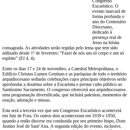
Congresso
Eucarístico. O
evento marcará de
forma profunda o
ano do Centenário
Diocesano,
dedicado à
presença real de
Jesus na hóstia
consagrada. As atividades serão regidas pelo lema que tem sido
utilizado desde 1º de fevereiro: “Fazei de nós um só corpo e um só
espírito” (Ef 4, 4).
Entre os dias 17 e 24 de novembro, a Catedral Metropolitana, o
Edifício Christus Lumen Gentium e as paróquias de todo o território
arquidiocesano sediarão celebrações cujos principais objetivos serão
aprofundar a doutrina sobre a Eucaristia e prestar culto público ao
Santíssimo Sacramento. O congresso oferecerá aos arquidiocesanos
uma programação diversificada, que incluirá palestras, momentos de
oração, adoração e missas.
Esta será a terceira vez que um Congresso Eucarístico acontecerá
em Juiz de Fora. Os outros dois aconteceram em 1939 e 1950,
quando a então diocese era conduzida por seu primeiro bispo, Dom
Justino José de Sant’Ana. A segunda edição do evento, inclusive,