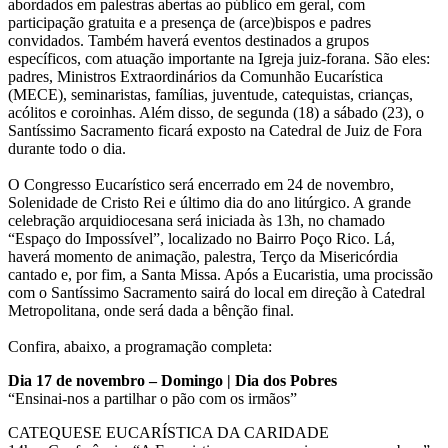
abordados em palestras abertas ao público em geral, com
participação gratuita e a presença de (arce)bispos e padres
convidados. Também haverá eventos destinados a grupos
específicos, com atuação importante na Igreja juiz-forana. São eles:
padres, Ministros Extraordinários da Comunhão Eucarística
(MECE), seminaristas, famílias, juventude, catequistas, crianças,
acólitos e coroinhas. Além disso, de segunda (18) a sábado (23), o
Santíssimo Sacramento ficará exposto na Catedral de Juiz de Fora
durante todo o dia.
O Congresso Eucarístico será encerrado em 24 de novembro,
Solenidade de Cristo Rei e último dia do ano litúrgico. A grande
celebração arquidiocesana será iniciada às 13h, no chamado
“Espaço do Impossível”, localizado no Bairro Poço Rico. Lá,
haverá momento de animação, palestra, Terço da Misericórdia
cantado e, por fim, a Santa Missa. Após a Eucaristia, uma procissão
com o Santíssimo Sacramento sairá do local em direção à Catedral
Metropolitana, onde será dada a bênção final.
Confira, abaixo, a programação completa:
Dia 17 de novembro – Domingo | Dia dos Pobres
“Ensinai-nos a partilhar o pão com os irmãos”
CATEQUESE EUCARÍSTICA DA CARIDADE