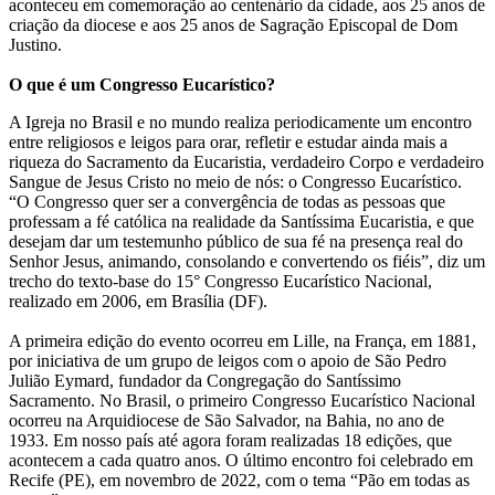
aconteceu em comemoração ao centenário da cidade, aos 25 anos de
criação da diocese e aos 25 anos de Sagração Episcopal de Dom
Justino.
O que é um Congresso Eucarístico?
A Igreja no Brasil e no mundo realiza periodicamente um encontro
entre religiosos e leigos para orar, refletir e estudar ainda mais a
riqueza do Sacramento da Eucaristia, verdadeiro Corpo e verdadeiro
Sangue de Jesus Cristo no meio de nós: o Congresso Eucarístico.
“O Congresso quer ser a convergência de todas as pessoas que
professam a fé católica na realidade da Santíssima Eucaristia, e que
desejam dar um testemunho público de sua fé na presença real do
Senhor Jesus, animando, consolando e convertendo os fiéis”, diz um
trecho do texto-base do 15° Congresso Eucarístico Nacional,
realizado em 2006, em Brasília (DF).
A primeira edição do evento ocorreu em Lille, na França, em 1881,
por iniciativa de um grupo de leigos com o apoio de São Pedro
Julião Eymard, fundador da Congregação do Santíssimo
Sacramento. No Brasil, o primeiro Congresso Eucarístico Nacional
ocorreu na Arquidiocese de São Salvador, na Bahia, no ano de
1933. Em nosso país até agora foram realizadas 18 edições, que
acontecem a cada quatro anos. O último encontro foi celebrado em
Recife (PE), em novembro de 2022, com o tema “Pão em todas as