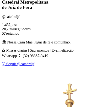
Catedral Metropolitana
de Juiz de Fora
@catedraljf
1.432
posts
20,7 mil
seguidores
57
seguindo
🏛️ Nossa Casa Mãe, lugar de fé e comunhão.
⛪ Missas diárias | Sacramentos | Evangelização.
Whatsapp 📱 (32) 98867-0419
Seguir @catedraljf