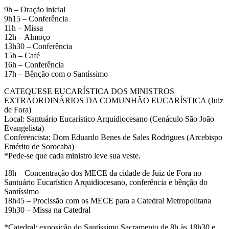
9h – Oração inicial
9h15 – Conferência
11h – Missa
12h – Almoço
13h30 – Conferência
15h – Café
16h – Conferência
17h – Bênção com o Santíssimo
CATEQUESE EUCARÍSTICA DOS MINISTROS
EXTRAORDINÁRIOS DA COMUNHÃO EUCARÍSTICA (Juiz
de Fora)
Local: Santuário Eucarístico Arquidiocesano (Cenáculo São João
Evangelista)
Conferencista: Dom Eduardo Benes de Sales Rodrigues (Arcebispo
Emérito de Sorocaba)
*Pede-se que cada ministro leve sua veste.
18h – Concentração dos MECE da cidade de Juiz de Fora no
Santuário Eucarístico Arquidiocesano, conferência e bênção do
Santíssimo
18h45 – Procissão com os MECE para a Catedral Metropolitana
19h30 – Missa na Catedral
*Catedral: exposição do Santíssimo Sacramento de 8h às 18h30 e