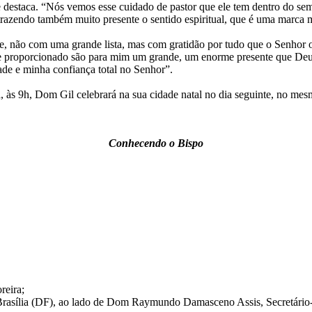
estaca. “Nós vemos esse cuidado de pastor que ele tem dentro do seminá
razendo também muito presente o sentido espiritual, que é uma marca m
, não com uma grande lista, mas com gratidão por tudo que o Senhor o 
em me proporcionado são para mim um grande, um enorme presente que Deu
de e minha confiança total no Senhor”.
às 9h, Dom Gil celebrará na sua cidade natal no dia seguinte, no mesm
Conhecendo o Bispo
reira;
Brasília (DF), ao lado de Dom Raymundo Damasceno Assis, Secretário