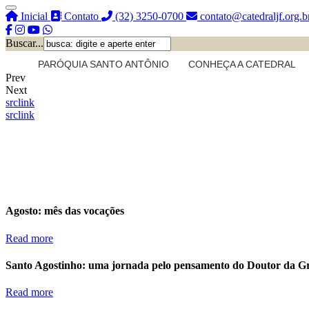
Inicial
Contato
(32) 3250-0700
contato@catedraljf.org.b
Buscar...
PARÓQUIA SANTO ANTÔNIO
CONHEÇA A CATEDRAL
Prev
Next
src
link
src
link
Agosto: mês das vocações
Read more
Santo Agostinho: uma jornada pelo pensamento do Doutor da G
Read more