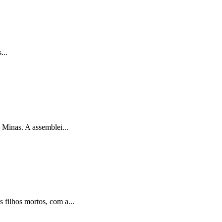
...
Minas. A assemblei...
filhos mortos, com a...