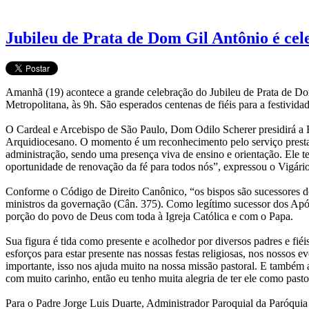
Jubileu de Prata de Dom Gil Antônio é cel
Amanhã (19) acontece a grande celebração do Jubileu de Prata de Do
Metropolitana, às 9h. São esperados centenas de fiéis para a festivid
O Cardeal e Arcebispo de São Paulo, Dom Odilo Scherer presidirá a Eu
Arquidiocesano. O momento é um reconhecimento pelo serviço prestado
administração, sendo uma presença viva de ensino e orientação. Ele t
oportunidade de renovação da fé para todos nós”, expressou o Vigár
Conforme o Código de Direito Canônico, “os bispos são sucessores dos
ministros da governação (Cân. 375). Como legítimo sucessor dos Apó
porção do povo de Deus com toda à Igreja Católica e com o Papa.
Sua figura é tida como presente e acolhedor por diversos padres e fi
esforços para estar presente nas nossas festas religiosas, nos nossos e
importante, isso nos ajuda muito na nossa missão pastoral. E também 
com muito carinho, então eu tenho muita alegria de ter ele como pastor
Para o Padre Jorge Luis Duarte, Administrador Paroquial da Paróquia