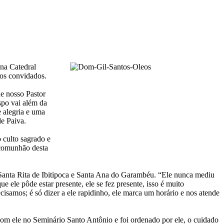
na Catedral
pos convidados.
de nosso Pastor
spo vai além da
e alegria e uma
e Paiva.
 culto sagrado e
 comunhão desta
de Santa Rita de Ibitipoca e Santa Ana do Garambéu. “Ele nunca mediu
e ele pôde estar presente, ele se fez presente, isso é muito
isamos; é só dizer a ele rapidinho, ele marca um horário e nos atende
om ele no Seminário Santo Antônio e foi ordenado por ele, o cuidado