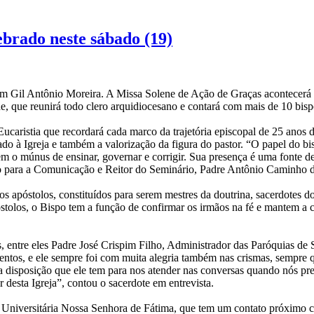
ebrado neste sábado (19)
m Gil Antônio Moreira. A Missa Solene de Ação de Graças acontecerá 
ade, que reunirá todo clero arquidiocesano e contará com mais de 10 bis
caristia que recordará cada marco da trajetória episcopal de 25 anos 
 à Igreja e também a valorização da figura do pastor. “O papel do bi
em o múnus de ensinar, governar e corrigir. Sua presença é uma fonte d
io para a Comunicação e Reitor do Seminário, Padre Antônio Caminho d
 apóstolos, constituídos para serem mestres da doutrina, sacerdotes do
stolos, o Bispo tem a função de confirmar os irmãos na fé e mantem a
éis, entre eles Padre José Crispim Filho, Administrador das Paróquias 
ventos, e ele sempre foi com muita alegria também nas crismas, sempre qu
a disposição que ele tem para nos atender nas conversas quando nós prec
 desta Igreja”, contou o sacerdote em entrevista.
 Universitária Nossa Senhora de Fátima, que tem um contato próximo c