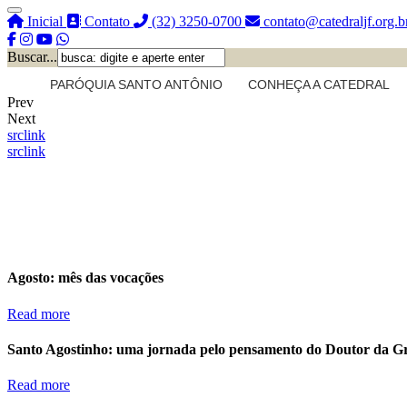
Inicial
Contato
(32) 3250-0700
contato@catedraljf.org.b
Buscar...
PARÓQUIA SANTO ANTÔNIO
CONHEÇA A CATEDRAL
Prev
Next
src
link
src
link
Agosto: mês das vocações
Read more
Santo Agostinho: uma jornada pelo pensamento do Doutor da G
Read more