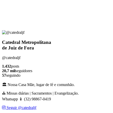
Catedral Metropolitana
de Juiz de Fora
@catedraljf
1.432
posts
20,7 mil
seguidores
57
seguindo
🏛️ Nossa Casa Mãe, lugar de fé e comunhão.
⛪ Missas diárias | Sacramentos | Evangelização.
Whatsapp 📱 (32) 98867-0419
Seguir @catedraljf