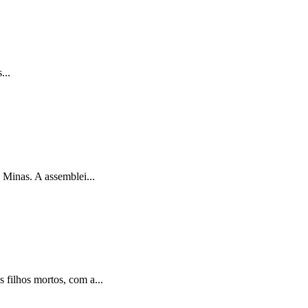
...
Minas. A assemblei...
filhos mortos, com a...