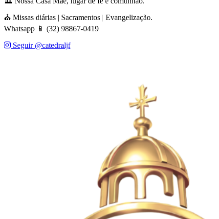
🏛️ Nossa Casa Mãe, lugar de fé e comunhão.
⛪ Missas diárias | Sacramentos | Evangelização.
Whatsapp 📱 (32) 98867-0419
Seguir @catedraljf