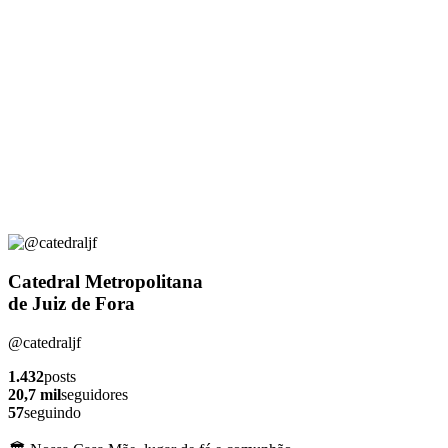
Catedral Metropolitana
de Juiz de Fora
@catedraljf
1.432
posts
20,7 mil
seguidores
57
seguindo