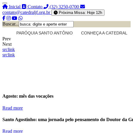
Inicial
Contato
(32) 3250-0700
contato@catedraljf.org.br
Próxima Missa: Hoje 12h
Buscar...
PARÓQUIA SANTO ANTÔNIO
CONHEÇA A CATEDRAL
Prev
Next
src
link
src
link
Agosto: mês das vocações
Read more
Santo Agostinho: uma jornada pelo pensamento do Doutor da G
Read more