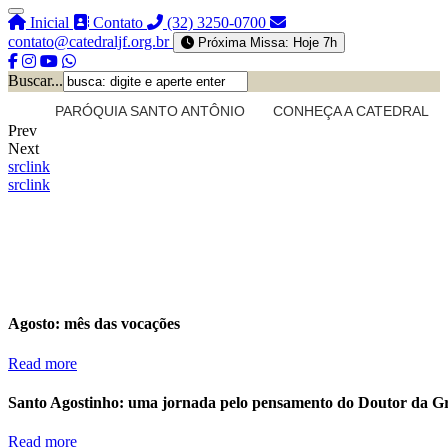
Inicial
Contato
(32) 3250-0700
contato@catedraljf.org.br
Próxima Missa: Hoje 7h
Buscar...
PARÓQUIA SANTO ANTÔNIO
CONHEÇA A CATEDRAL
Prev
Next
src
link
src
link
Agosto: mês das vocações
Read more
Santo Agostinho: uma jornada pelo pensamento do Doutor da G
Read more