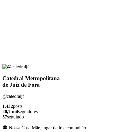
Catedral Metropolitana
de Juiz de Fora
@catedraljf
1.432
posts
20,7 mil
seguidores
57
seguindo
🏛️ Nossa Casa Mãe, lugar de fé e comunhão.