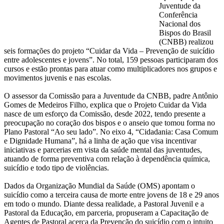
Juventude da
Conferência
Nacional dos
Bispos do Brasil
(CNBB) realizou
seis formações do projeto “Cuidar da Vida – Prevenção de suicídio
entre adolescentes e jovens”. No total, 159 pessoas participaram dos
cursos e estão prontas para atuar como multiplicadores nos grupos e
movimentos juvenis e nas escolas.
O assessor da Comissão para a Juventude da CNBB, padre Antônio
Gomes de Medeiros Filho, explica que o Projeto Cuidar da Vida
nasce de um esforço da Comissão, desde 2022, tendo presente a
preocupação no coração dos bispos e o anseio que tomou forma no
Plano Pastoral “Ao seu lado”. No eixo 4, “Cidadania: Casa Comum
e Dignidade Humana”, há a linha de ação que visa incentivar
iniciativas e parcerias em vista da saúde mental das juventudes,
atuando de forma preventiva com relação à dependência química,
suicídio e todo tipo de violências.
Dados da Organização Mundial da Saúde (OMS) apontam o
suicídio como a terceira causa de morte entre jovens de 18 e 29 anos
em todo o mundo. Diante dessa realidade, a Pastoral Juvenil e a
Pastoral da Educação, em parceria, propuseram a Capacitação de
Agentes de Pastoral acerca da Prevenção do suicídio com o intuito