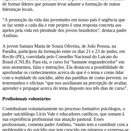
de formar líderes que possam levar adiante a formação de outras
lideranças locais.
“A promoção da vida das juventudes em nosso país é urgência que
se faz sentir a cada dia e este projeto é uma resposta concreta aos
apelos pela vida em plenitude dos jovens brasileiros”, destaca padre
Antônio.
A jovem Samara Maria de Souza Oliveira, de João Pessoa, na
Paraíba, participou da formação entre os dias 21 e 23 de junho, em
Recife (PE), convidada pelo Conselho Nacional do Laicato do
Brasil (CNLB). Para ela, o curso foi “bastante engrandecedor” em
seus momentos, falas e interações. Ela destacou a possibilidade de
aprofundar os conhecimentos acerca do que é o tema e como lidar
com a realidade do suicídio, além das partilhas de como prevenir, os
testemunhos e oficinas “que nos auxiliaram na percepção de avaliar,
aprender e propagar acerca do tema disposto nos três dias de curso”.
Profissionais voluntários
Contribuíram voluntariamente no processo formativo psicólogos, o
padre suicidólogo Lício Vale e educadores católicos, que somam à
sua experiência profissional sua atuação pastoral. Esses
profissionais, comenta padre Antônio, “muito tem a contribuir com a
problemática do suicídio que tem crescido em números e expressa-se