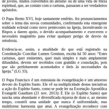
de jovens, muitos convertidos do ateísmo ou de uma vida de frieza
espiritual, que, ao contato com o carisma, passaram a ser verdadeiros
apóstolos.
O Papa Bento XVI, hoje santamente emérito, fez pronunciamentos
sobre o tema das novas comunidades, confirmando esta emergente
realidade eclesial como novo pentecostes na Igreja, incentivando os
Bispos a darem apoio, o devido acompanhamento e exercerem o
necessário magistério para evitar qualquer perigo de desvio da
ortodoxia.
Evidencia-se, assim, a atualidade do que está registrado na
Constituição Conciliar Lumen Gentium, escrita há 50 anos: “Estes
carismas, quer eminentes, quer mais simples e mais amplamente
difundidos, devem ser recebidos com gratidão e consolação, pois
que são perfeitamente acomodados e úteis às necessidades da
Igreja.” (LG 33).
O Papa Francisco é um entusiasta da evangelização e um amoroso
devoto do Espírito Santo. Ele vê na multiplicidade destas iniciativas
a ação do Espírito Santo, como se pode ler na Exortação Apostólica
Evangelii Gaudium (21 nov. 2013): É Ele (o Espírito Santo) que
suscita uma abundante e diversificada riqueza de dons e, ao mesmo
tempo, constrói uma unidade que nunca é uniformidade, mas
multiforme harmonia que atrai. A evangelização reconhece com