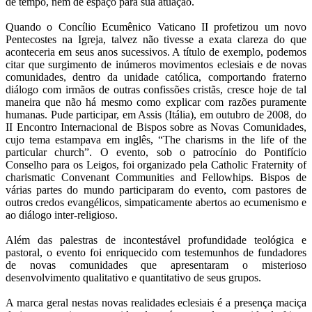
de tempo, nem de espaço para sua atuação.
Quando o Concílio Ecumênico Vaticano II profetizou um novo
Pentecostes na Igreja, talvez não tivesse a exata clareza do que
aconteceria em seus anos sucessivos. A título de exemplo, podemos
citar que surgimento de inúmeros movimentos eclesiais e de novas
comunidades, dentro da unidade católica, comportando fraterno
diálogo com irmãos de outras confissões cristãs, cresce hoje de tal
maneira que não há mesmo como explicar com razões puramente
humanas. Pude participar, em Assis (Itália), em outubro de 2008, do
II Encontro Internacional de Bispos sobre as Novas Comunidades,
cujo tema estampava em inglês, “The charisms in the life of the
particular church”. O evento, sob o patrocínio do Pontifício
Conselho para os Leigos, foi organizado pela Catholic Fraternity of
charismatic Convenant Communities and Fellowhips. Bispos de
várias partes do mundo participaram do evento, com pastores de
outros credos evangélicos, simpaticamente abertos ao ecumenismo e
ao diálogo inter-religioso.
Além das palestras de incontestável profundidade teológica e
pastoral, o evento foi enriquecido com testemunhos de fundadores
de novas comunidades que apresentaram o misterioso
desenvolvimento qualitativo e quantitativo de seus grupos.
A marca geral nestas novas realidades eclesiais é a presença maciça