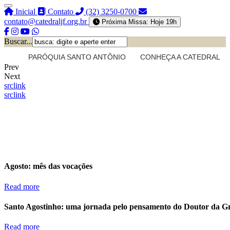
Inicial
Contato
(32) 3250-0700
contato@catedraljf.org.br
Próxima Missa: Hoje 19h
Buscar...
PARÓQUIA SANTO ANTÔNIO
CONHEÇA A CATEDRAL
Prev
Next
src
link
src
link
Agosto: mês das vocações
Read more
Santo Agostinho: uma jornada pelo pensamento do Doutor da G
Read more