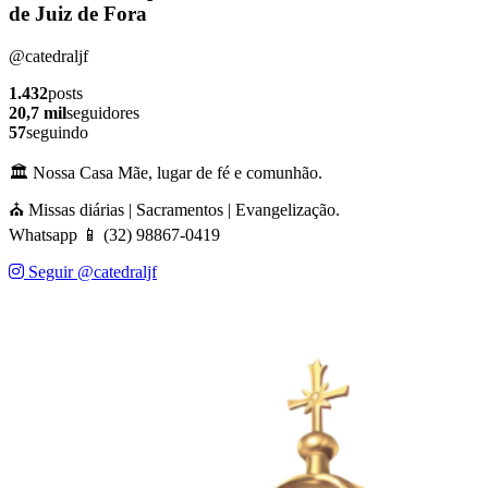
de Juiz de Fora
@catedraljf
1.432
posts
20,7 mil
seguidores
57
seguindo
🏛️ Nossa Casa Mãe, lugar de fé e comunhão.
⛪ Missas diárias | Sacramentos | Evangelização.
Whatsapp 📱 (32) 98867-0419
Seguir @catedraljf