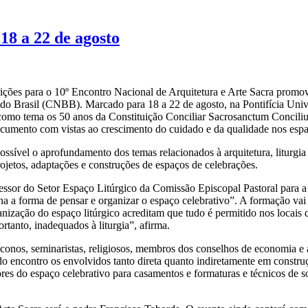
18 a 22 de agosto
crições para o 10º Encontro Nacional de Arquitetura e Arte Sacra promo
do Brasil (CNBB). Marcado para 18 a 22 de agosto, na Pontifícia Uni
como tema os 50 anos da Constituição Conciliar Sacrosanctum Concilium,
ocumento com vistas ao crescimento do cuidado e da qualidade nos espa
ssível o aprofundamento dos temas relacionados à arquitetura, liturgia e
jetos, adaptações e construções de espaços de celebrações.
ssor do Setor Espaço Litúrgico da Comissão Episcopal Pastoral para 
rmina a forma de pensar e organizar o espaço celebrativo”. A formação v
ização do espaço litúrgico acreditam que tudo é permitido nos locais d
rtanto, inadequados à liturgia”, afirma.
diáconos, seminaristas, religiosos, membros dos conselhos de economia e a
 encontro os envolvidos tanto direta quanto indiretamente em construç
dores do espaço celebrativo para casamentos e formaturas e técnicos de 