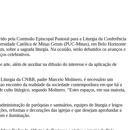
vido pela Comissão Episcopal Pastoral para a Liturgia da Conferência
versidade Católica de Minas Gerais (PUC-Minas), em Belo Horizonte
 sobre a sagrada liturgia. Na ocasião, serão debatidos os avanços e
ços celebrativos.
 arte, além de auxiliar na difusão do interesse e da aplicação de
a Liturgia da CNBB, padre Marcelo Molinero, é necessário um
ai ao encontro da realidade da sociedade contemporânea em que há a
e culto litúrgico, segundo Molinero. “Estes espaços, em sua maioria,
dministração de paróquias e santuários, equipes de liturgia e leigos
ões, reformas e decorações das igrejas e que desejam aprofundar a
som e iluminação.