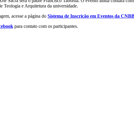
Arte Sacra será o padre Francisco Taborda. O evento ainda contará com
e Teologia e Arquitetura da universidade.
dagem, acesse a página do
Sistema de Inscrição em Eventos da CNB
cebook
para contato com os participantes.