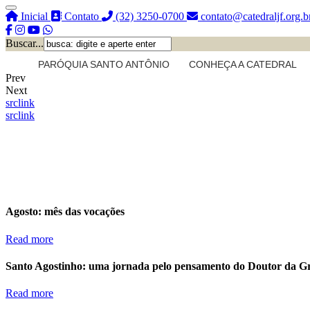
Inicial
Contato
(32) 3250-0700
contato@catedraljf.org.b
Buscar...
PARÓQUIA SANTO ANTÔNIO
CONHEÇA A CATEDRAL
Prev
Next
src
link
src
link
Agosto: mês das vocações
Read more
Santo Agostinho: uma jornada pelo pensamento do Doutor da G
Read more