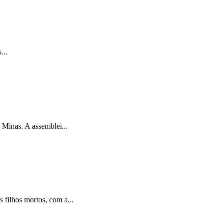
...
Minas. A assemblei...
filhos mortos, com a...