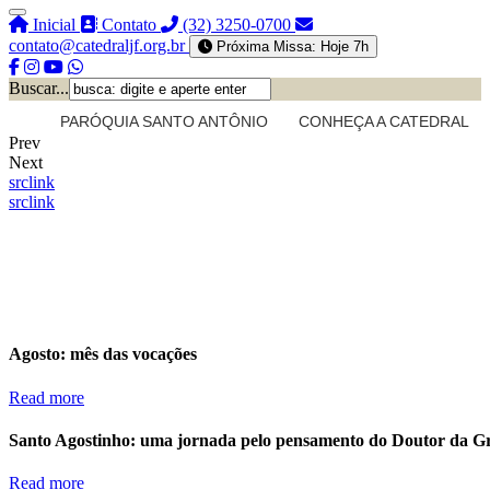
Inicial
Contato
(32) 3250-0700
contato@catedraljf.org.br
Próxima Missa: Hoje 7h
Buscar...
PARÓQUIA SANTO ANTÔNIO
CONHEÇA A CATEDRAL
Prev
Next
src
link
src
link
Agosto: mês das vocações
Read more
Santo Agostinho: uma jornada pelo pensamento do Doutor da G
Read more