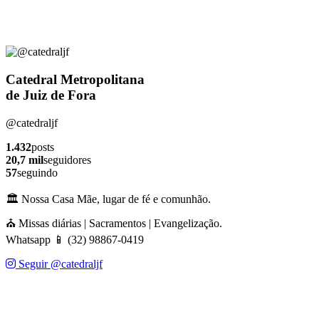
Catedral Metropolitana
de Juiz de Fora
@catedraljf
1.432
posts
20,7 mil
seguidores
57
seguindo
🏛️ Nossa Casa Mãe, lugar de fé e comunhão.
⛪ Missas diárias | Sacramentos | Evangelização.
Whatsapp 📱 (32) 98867-0419
Seguir @catedraljf