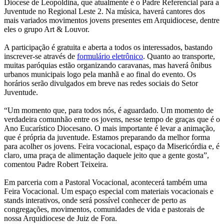
Diocese de Leopoldina, que atualmente é o Padre Referencial para a
Juventude no Regional Leste 2. Na música, haverá cantores dos
mais variados movimentos jovens presentes em Arquidiocese, dentre
eles o grupo Art & Louvor.
A participação é gratuita e aberta a todos os interessados, bastando
inscrever-se através de
formulário eletrônico
. Quanto ao transporte,
muitas paróquias estão organizando caravanas, mas haverá ônibus
urbanos municipais logo pela manhã e ao final do evento. Os
horários serão divulgados em breve nas redes sociais do Setor
Juventude.
“Um momento que, para todos nós, é aguardado. Um momento de
verdadeira comunhão entre os jovens, nesse tempo de graças que é o
Ano Eucarístico Diocesano. O mais importante é levar a animação,
que é própria da juventude. Estamos preparando da melhor forma
para acolher os jovens. Feira vocacional, espaço da Misericórdia e, é
claro, uma praça de alimentação daquele jeito que a gente gosta”,
comentou Padre Robert Teixeira.
Em parceria com a Pastoral Vocacional, acontecerá também uma
Feira Vocacional. Um espaço especial com materiais vocacionais e
stands interativos, onde será possível conhecer de perto as
congregações, movimentos, comunidades de vida e pastorais de
nossa Arquidiocese de Juiz de Fora.