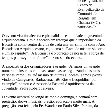
25 de agosto, no
Centro de
Evangelização da
Comunidade
Resgate, em
Chácara (MG), a
partir das 8h.
O evento visa fortalecer a espiritualidade e a unidade da juventude
arquidiocesana. Um dia focado em reforçar que a importância da
Eucaristia como centro da vida de cada um, em sintonia com o Ano
Eucarístico Arquidiocesano, cujo tema é “Fazei de nós um só corpo
e um só espírito”. “A Eucaristia é o coração da nossa fé, a força de
tempos para seguir em frente”, diz no site do evento.
A expectativa dos organizadores é grande. “Já temos um grande
número de inscritos e muitas caravanas se organizando das mais
variadas Paróquias, até mesmo de outras Dioceses. Temos jovens
vindo de Cataguases, Barbacena, Três Rios e Leopoldina, por
exemplo”, contou o Assessor da Pastoral Arquidiocesana da
Juventude, Padre Robert Teixeira.
O evento ocorrerá ao longo de todo o domingo, e contará com
pregação, shows musicais, oração, adoração e muito mais. A
pregação será feita pelo Pe. Wanderson Paulo Silva Pereira, da