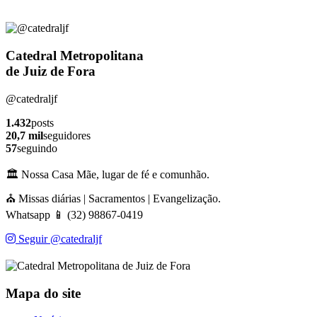
Catedral Metropolitana
de Juiz de Fora
@catedraljf
1.432
posts
20,7 mil
seguidores
57
seguindo
🏛️ Nossa Casa Mãe, lugar de fé e comunhão.
⛪ Missas diárias | Sacramentos | Evangelização.
Whatsapp 📱 (32) 98867-0419
Seguir @catedraljf
Mapa do site