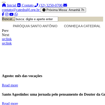
Inicial
Contato
(32) 3250-0700
contato@catedraljf.org.br
Próxima Missa: Amanhã 7h
Buscar...
PARÓQUIA SANTO ANTÔNIO
CONHEÇA A CATEDRAL
Prev
Next
src
link
src
link
Agosto: mês das vocações
Read more
Santo Agostinho: uma jornada pelo pensamento do Doutor da G
Read more