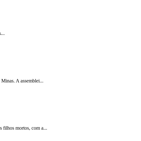
...
Minas. A assemblei...
filhos mortos, com a...