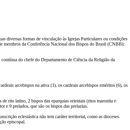
uas diversas formas de vinculação às Igrejas Particulares ou condições
ro de membros da Conferência Nacional dos Bispos do Brasil (CNBB):
 contínua do chefe do Departamento de Ciência da Religião da
rdeais arcebispos na ativa (3), os cardeais arcebispos eméritos (6), os
 rito latino, 2 bispos das eparquias orientais (ritos maronita e
or e 9 prelados, que são os bispos das prelazias.
rição eclesiástica não tem caráter territorial, como as dioceses.
ção episcopal.