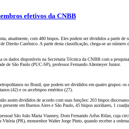
 membros efetivos da CNBB
onta, atualmente, com 480 bispos. Eles podem ser divididos a partir de s
 de Direito Canônico. A partir desta classificação, chega-se ao núme
a os dados disponíveis na Secretaria Técnica da CNBB com a pesquisa
dade de São Paulo (PUC-SP), professor Fernando Altemeyer Junior.
tropolitanos no Brasil, que podem ser divididos em quatro grupos: os ca
tanos (42) e os arcebispos eméritos (27).
ão assim divididos de acordo com suas funções: 203 bispos diocesanos de
o presente em Buenos Aires e São Paulo, 45 bispos auxiliares, 1 coadjut
pessoal São João Maria Vianney, Dom Fernando Arêas Rifan, cuja circunsc
 Vitória (PR), monsenhor Walter Jorge Pinto, quando receber a ordena