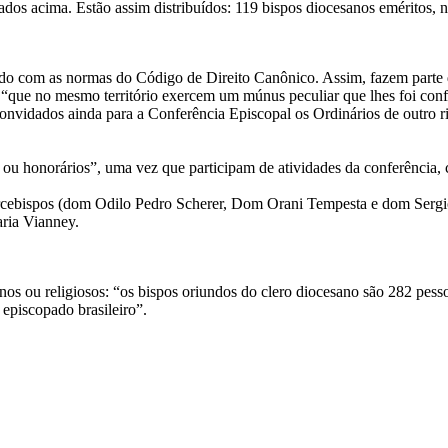
tados acima. Estão assim distribuídos: 119 bispos diocesanos eméritos, 
rdo com as normas do Código de Direito Canônico. Assim, fazem parte 
res “que no mesmo território exercem um múnus peculiar que lhes foi con
idados ainda para a Conferência Episcopal os Ordinários de outro rito
u honorários”, uma vez que participam de atividades da conferência, 
rcebispos (dom Odilo Pedro Scherer, Dom Orani Tempesta e dom Sergio 
aria Vianney.
anos ou religiosos: “os bispos oriundos do clero diocesano são 282 pe
episcopado brasileiro”.