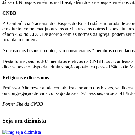
Já são 139 bispos eméritos no Brasil, além dos arcebispos eméritos ci
CNBB
A Conferência Nacional dos Bispos do Brasil está estruturada de aco
em direito, como coadjutores, os auxiliares e os outros bispos titula
cânon 450 do CDC. De acordo com as normas da Igreja, podem ser conv
ucraniano e oriental.
No caso dos bispos eméritos, são considerados “membros convidados o
Desta forma, são os 307 membros efetivos da CNBB: os 3 cardeais a
diocesanos e o bispo da administração apostólica pessoal São João M
Religiosos e diocesanos
Professor Altemeyer ainda contabiliza a origem dos bispos, se dioces
ou congregação de vida consagrada são 197 pessoas, ou seja, 41% do 
Fonte: Site da CNBB
Seja um dizimista