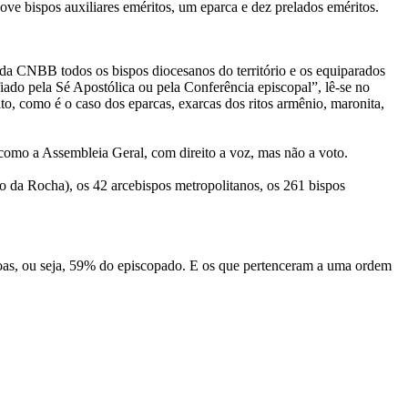
nove bispos auxiliares eméritos, um eparca e dez prelados eméritos.
da CNBB todos os bispos diocesanos do território e os equiparados
fiado pela Sé Apostólica ou pela Conferência episcopal”, lê-se no
, como é o caso dos eparcas, exarcas dos ritos armênio, maronita,
como a Assembleia Geral, com direito a voz, mas não a voto.
da Rocha), os 42 arcebispos metropolitanos, os 261 bispos
ssoas, ou seja, 59% do episcopado. E os que pertenceram a uma ordem