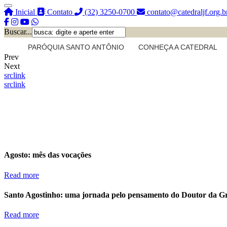
Inicial
Contato
(32) 3250-0700
contato@catedraljf.org.b
Buscar...
PARÓQUIA SANTO ANTÔNIO
CONHEÇA A CATEDRAL
Prev
Next
src
link
src
link
Agosto: mês das vocações
Read more
Santo Agostinho: uma jornada pelo pensamento do Doutor da G
Read more