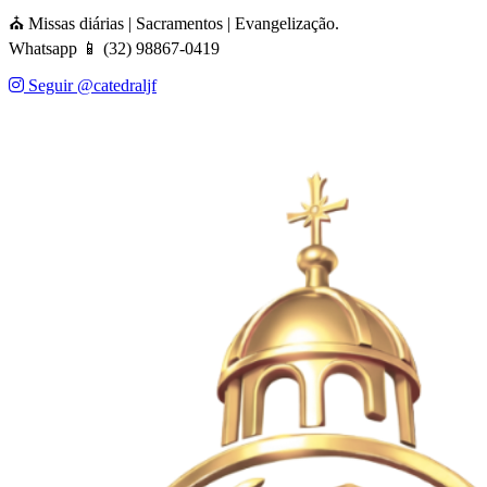
⛪ Missas diárias | Sacramentos | Evangelização.
Whatsapp 📱 (32) 98867-0419
Seguir @catedraljf