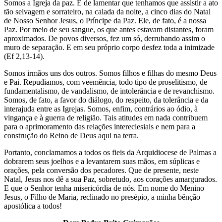
Somos a Igreja da paz. É de lamentar que tenhamos que assistir a ato
tão selvagem e sorrateiro, na calada da noite, a cinco dias do Natal
de Nosso Senhor Jesus, o Príncipe da Paz. Ele, de fato, é a nossa
Paz. Por meio de seu sangue, os que antes estavam distantes, foram
aproximados. De povos diversos, fez um só, derrubando assim o
muro de separação. E em seu próprio corpo desfez toda a inimizade
(Ef 2,13-14).
Somos irmãos uns dos outros. Somos filhos e filhas do mesmo Deus
e Pai. Repudiamos, com veemência, todo tipo de proselitismo, de
fundamentalismo, de vandalismo, de intolerância e de revanchismo.
Somos, de fato, a favor do diálogo, do respeito, da tolerância e da
interajuda entre as Igrejas. Somos, enfim, contrários ao ódio, à
vingança e à guerra de religião. Tais atitudes em nada contribuem
para o aprimoramento das relações intereclesiais e nem para a
construção do Reino de Deus aqui na terra.
Portanto, conclamamos a todos os fieis da Arquidiocese de Palmas a
dobrarem seus joelhos e a levantarem suas mãos, em súplicas e
orações, pela conversão dos pecadores. Que de presente, neste
Natal, Jesus nos dê a sua Paz, sobretudo, aos corações amargurados.
E que o Senhor tenha misericórdia de nós. Em nome do Menino
Jesus, o Filho de Maria, reclinado no presépio, a minha bênção
apostólica a todos!