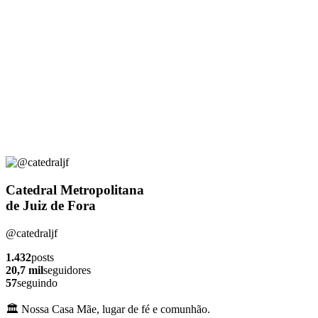
Catedral Metropolitana
de Juiz de Fora
@catedraljf
1.432
posts
20,7 mil
seguidores
57
seguindo
🏛️ Nossa Casa Mãe, lugar de fé e comunhão.