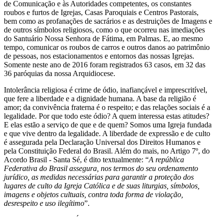
de Comunicação e às Autoridades competentes, os constantes
roubos e furtos de Igrejas, Casas Paroquiais e Centros Pastorais,
bem como as profanações de sacrários e as destruições de Imagens e
de outros símbolos religiosos, como o que ocorreu nas imediações
do Santuário Nossa Senhora de Fátima, em Palmas. E, ao mesmo
tempo, comunicar os roubos de carros e outros danos ao patrimônio
de pessoas, nos estacionamentos e entornos das nossas Igrejas.
Somente neste ano de 2016 foram registrados 63 casos, em 32 das
36 paróquias da nossa Arquidiocese.
Intolerância religiosa é crime de ódio, inafiançável e imprescritível,
que fere a liberdade e a dignidade humana. A base da religião é
amor; da convivência fraterna é o respeito; e das relações sociais é a
legalidade. Por que todo este ódio? A quem interessa estas atitudes?
E elas estão a serviço de que e de quem? Somos uma Igreja fundada
e que vive dentro da legalidade. A liberdade de expressão e de culto
é assegurada pela Declaração Universal dos Direitos Humanos e
pela Constituição Federal do Brasil. Além do mais, no Artigo 7º, do
Acordo Brasil - Santa Sé, é dito textualmente: “
A república
Federativa do Brasil assegura, nos termos do seu ordenamento
jurídico, as medidas necessárias para garantir a proteção dos
lugares de culto da Igreja Católica e de suas liturgias, símbolos,
imagens e objetos cultuais, contra toda forma de violação,
desrespeito e uso ilegítimo
”.