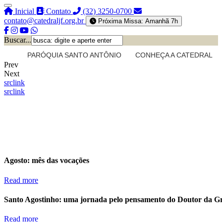
Inicial
Contato
(32) 3250-0700
contato@catedraljf.org.br
Próxima Missa: Amanhã 7h
Buscar...
PARÓQUIA SANTO ANTÔNIO
CONHEÇA A CATEDRAL
Prev
Next
src
link
src
link
Agosto: mês das vocações
Read more
Santo Agostinho: uma jornada pelo pensamento do Doutor da G
Read more