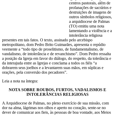
centros pastorais, além de
profanações de sacrários e
destruições de imagens de
outros símbolos religiosos,
a arquidiocese de Palmas
(TO) emitiu uma nota
lamentando a violência e a
intolerância religiosa
presentes em tais fatos. O texto, assinado pelo arcebispo
metropolitano, dom Pedro Brito Guimarães, apresenta o repúdio
veemente a “todo tipo de proselitismo, de fundamentalismo, de
vandalismo, de intolerância e de revanchismo”. Dom Pedro ressalta
a posição da Igreja em favor do diálogo, do respeito, da tolerância e
da interajuda entre as Igrejas e conclama a todos os fiéis “a
dobrarem seus joelhos e a levantarem suas mãos, em súplicas e
orações, pela conversão dos pecadores”.
Leia a nota na íntegra:
NOTA SOBRE ROUBOS, FURTOS, VADALISMOS E
INTOLERÂNCIAS RELIGIOSAS
A Arquidiocese de Palmas, no pleno exercício de sua missão, com
dor na alma, lágrimas nos olhos e aperto no coração, sente-se no
dever de comunicar aos fieis, às pessoas de boa vontade, aos Meios