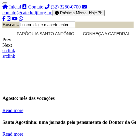
Inicial
Contato
(32) 3250-0700
contato@catedraljf.org.br
Próxima Missa: Hoje 7h
Buscar...
PARÓQUIA SANTO ANTÔNIO
CONHEÇA A CATEDRAL
Prev
Next
src
link
src
link
Agosto: mês das vocações
Read more
Santo Agostinho: uma jornada pelo pensamento do Doutor da G
Read more