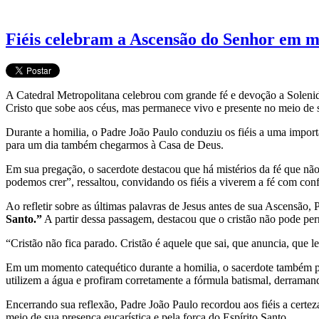
Fiéis celebram a Ascensão do Senhor em mi
A Catedral Metropolitana celebrou com grande fé e devoção a Soleni
Cristo que sobe aos céus, mas permanece vivo e presente no meio de 
Durante a homilia, o Padre João Paulo conduziu os fiéis a uma import
para um dia também chegarmos à Casa de Deus.
Em sua pregação, o sacerdote destacou que há mistérios da fé que nã
podemos crer”, ressaltou, convidando os fiéis a viverem a fé com conf
Ao refletir sobre as últimas palavras de Jesus antes de sua Ascensão
Santo.”
A partir dessa passagem, destacou que o cristão não pode pe
“Cristão não fica parado. Cristão é aquele que sai, que anuncia, que l
Em um momento catequético durante a homilia, o sacerdote também per
utilizem a água e profiram corretamente a fórmula batismal, derramand
Encerrando sua reflexão, Padre João Paulo recordou aos fiéis a cert
meio de sua presença eucarística e pela força do Espírito Santo.