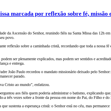
ssa marcada por reflexão sobre fé, missão 
dade da Ascensão do Senhor, reunindo fiéis na Santa Missa das 12h em
seu povo.
ante reflexão sobre a caminhada cristã, recordando que toda a nossa fé
o podem ser plenamente explicados, mas podem ser sentidos e acredita
iança e entrega.
, Padre João Paulo recordou o mandato missionário deixado pelo Senhor
rmanecer parado.
eva Cristo ao mundo”, enfatizou.
guntou aos fiéis quem poderia administrar o batismo, explicando que, e
o-a três vezes sobre a fronte da pessoa em nome do Pai, do Filho e do 
eza que sustenta a esperança cristã: o Senhor está no céu, mas perman