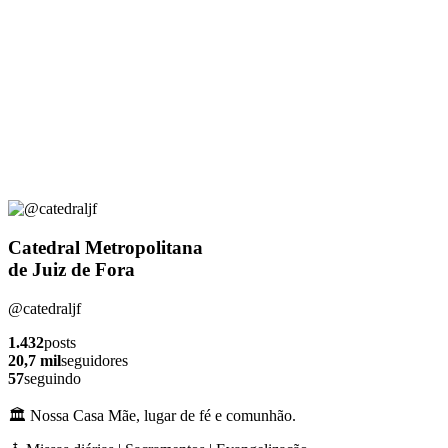
Catedral Metropolitana
de Juiz de Fora
@catedraljf
1.432
posts
20,7 mil
seguidores
57
seguindo
🏛️ Nossa Casa Mãe, lugar de fé e comunhão.