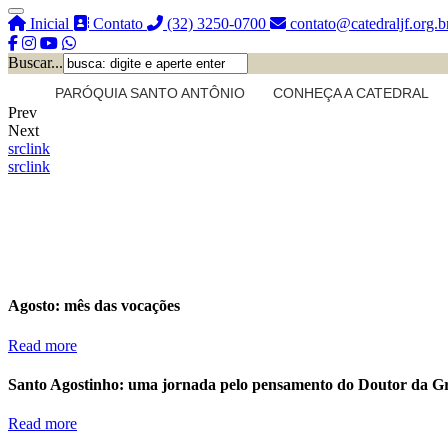
Inicial
Contato
(32) 3250-0700
contato@catedraljf.org.b
Buscar...
PARÓQUIA SANTO ANTÔNIO
CONHEÇA A CATEDRAL
Prev
Next
src
link
src
link
Agosto: mês das vocações
Read more
Santo Agostinho: uma jornada pelo pensamento do Doutor da G
Read more