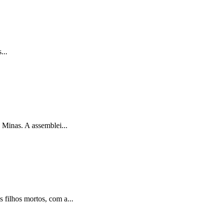
...
Minas. A assemblei...
filhos mortos, com a...