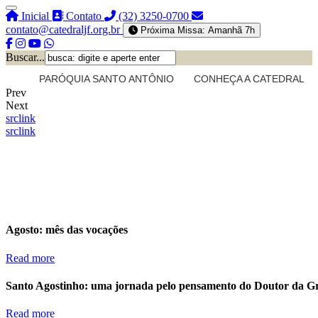
Inicial
Contato
(32) 3250-0700
contato@catedraljf.org.br
Próxima Missa: Amanhã 7h
Buscar...
PARÓQUIA SANTO ANTÔNIO
CONHEÇA A CATEDRAL
Prev
Next
src
link
src
link
Agosto: mês das vocações
Read more
Santo Agostinho: uma jornada pelo pensamento do Doutor da G
Read more