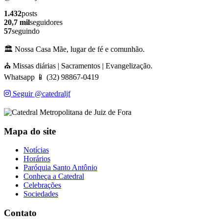
1.432
posts
20,7 mil
seguidores
57
seguindo
🏛️ Nossa Casa Mãe, lugar de fé e comunhão.
⛪ Missas diárias | Sacramentos | Evangelização.
Whatsapp 📱 (32) 98867-0419
Seguir @catedraljf
Mapa do site
Notícias
Horários
Paróquia Santo Antônio
Conheça a Catedral
Celebrações
Sociedades
Contato