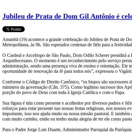
Jubileu de Prata de Dom Gil Antônio é cel
Amanhã (19) acontece a grande celebração do Jubileu de Prata de Do
Metropolitana, às 9h. São esperados centenas de fiéis para a festivid
O Cardeal e Arcebispo de São Paulo, Dom Odilo Scherer presidirá a Eu
Arquidiocesano. O momento é um reconhecimento pelo serviço prestado
administração, sendo uma presença viva de ensino e orientação. Ele t
oportunidade de renovação da fé para todos nós”, expressou o Vigár
Conforme o Código de Direito Canônico, “os bispos são sucessores dos
ministros da governação (Cân. 375). Como legítimo sucessor dos Apó
porção do povo de Deus com toda à Igreja Católica e com o Papa.
Sua figura é tida como presente e acolhedor por diversos padres e fi
esforços para estar presente nas nossas festas religiosas, nos nossos e
importante, isso nos ajuda muito na nossa missão pastoral. E também 
com muito carinho, então eu tenho muita alegria de ter ele como pastor
Para o Padre Jorge Luis Duarte, Administrador Paroquial da Paróquia