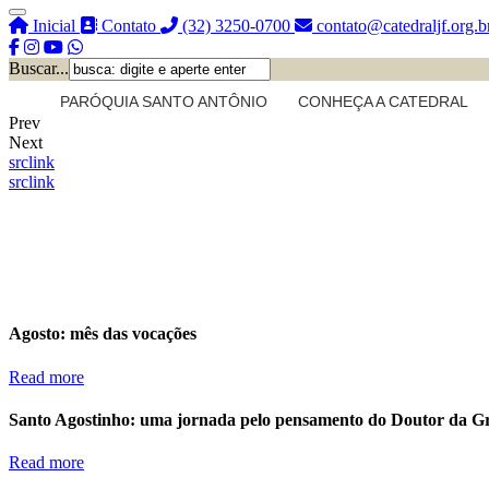
Inicial
Contato
(32) 3250-0700
contato@catedraljf.org.b
Buscar...
PARÓQUIA SANTO ANTÔNIO
CONHEÇA A CATEDRAL
Prev
Next
src
link
src
link
Agosto: mês das vocações
Read more
Santo Agostinho: uma jornada pelo pensamento do Doutor da G
Read more