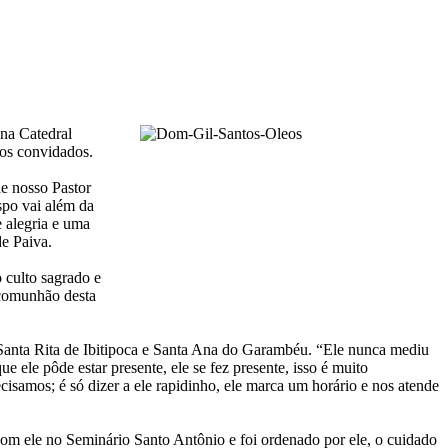
na Catedral
pos convidados.
de nosso Pastor
spo vai além da
e alegria e uma
e Paiva.
 culto sagrado e
 comunhão desta
de Santa Rita de Ibitipoca e Santa Ana do Garambéu. “Ele nunca mediu
e ele pôde estar presente, ele se fez presente, isso é muito
isamos; é só dizer a ele rapidinho, ele marca um horário e nos atende
om ele no Seminário Santo Antônio e foi ordenado por ele, o cuidado