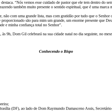
estaca. “Nós vemos esse cuidado de pastor que ele tem dentro do seminá
razendo também muito presente o sentido espiritual, que é uma marca m
, não com uma grande lista, mas com gratidão por tudo que o Senhor o 
em me proporcionado são para mim um grande, um enorme presente que Deu
de e minha confiança total no Senhor”.
às 9h, Dom Gil celebrará na sua cidade natal no dia seguinte, no mesm
Conhecendo o Bispo
reira;
Brasília (DF), ao lado de Dom Raymundo Damasceno Assis, Secretário