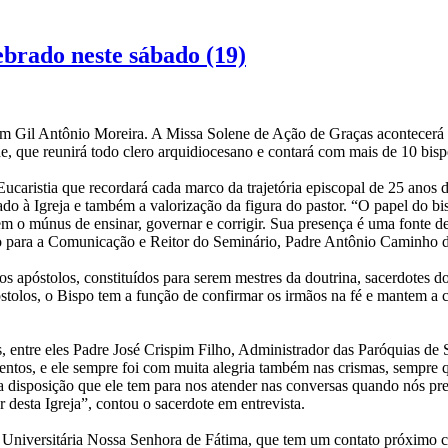
ebrado neste sábado (19)
m Gil Antônio Moreira. A Missa Solene de Ação de Graças acontecerá 
ade, que reunirá todo clero arquidiocesano e contará com mais de 10 bis
caristia que recordará cada marco da trajetória episcopal de 25 anos 
 à Igreja e também a valorização da figura do pastor. “O papel do bi
em o múnus de ensinar, governar e corrigir. Sua presença é uma fonte d
io para a Comunicação e Reitor do Seminário, Padre Antônio Caminho d
 apóstolos, constituídos para serem mestres da doutrina, sacerdotes do
stolos, o Bispo tem a função de confirmar os irmãos na fé e mantem a
éis, entre eles Padre José Crispim Filho, Administrador das Paróquias 
ventos, e ele sempre foi com muita alegria também nas crismas, sempre qu
a disposição que ele tem para nos atender nas conversas quando nós prec
 desta Igreja”, contou o sacerdote em entrevista.
 Universitária Nossa Senhora de Fátima, que tem um contato próximo c