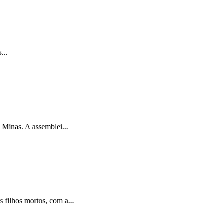
...
Minas. A assemblei...
filhos mortos, com a...