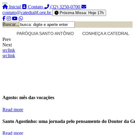
Inicial
Contato
(32) 3250-0700
contato@catedraljf.org.br
Próxima Missa: Hoje 17h
Buscar...
PARÓQUIA SANTO ANTÔNIO
CONHEÇA A CATEDRAL
Prev
Next
src
link
src
link
Agosto: mês das vocações
Read more
Santo Agostinho: uma jornada pelo pensamento do Doutor da G
Read more