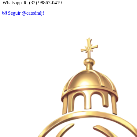
Whatsapp 📱 (32) 98867-0419
Seguir @catedraljf