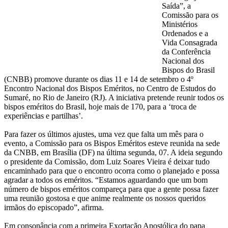
Saída”, a
Comissão para os
Ministérios
Ordenados e a
Vida Consagrada
da Conferência
Nacional dos
Bispos do Brasil
(CNBB) promove durante os dias 11 e 14 de setembro o 4º
Encontro Nacional dos Bispos Eméritos, no Centro de Estudos do
Sumaré, no Rio de Janeiro (RJ). A iniciativa pretende reunir todos os
bispos eméritos do Brasil, hoje mais de 170, para a ‘troca de
experiências e partilhas’.
Para fazer os últimos ajustes, uma vez que falta um mês para o
evento, a Comissão para os Bispos Eméritos esteve reunida na sede
da CNBB, em Brasília (DF) na última segunda, 07. A ideia segundo
o presidente da Comissão, dom Luiz Soares Vieira é deixar tudo
encaminhado para que o encontro ocorra como o planejado e possa
agradar a todos os eméritos. “Estamos aguardando que um bom
número de bispos eméritos compareça para que a gente possa fazer
uma reunião gostosa e que anime realmente os nossos queridos
irmãos do episcopado”, afirma.
Em consonância com a primeira Exortação Apostólica do papa