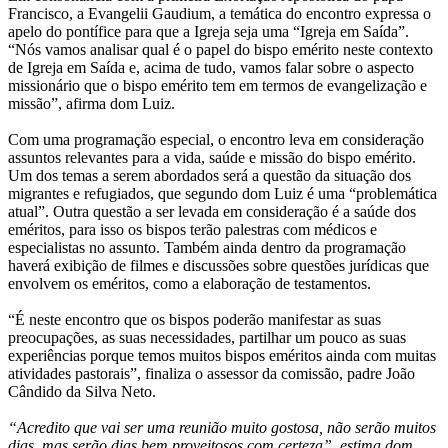
Francisco, a Evangelii Gaudium, a temática do encontro expressa o
apelo do pontífice para que a Igreja seja uma “Igreja em Saída”.
“Nós vamos analisar qual é o papel do bispo emérito neste contexto
de Igreja em Saída e, acima de tudo, vamos falar sobre o aspecto
missionário que o bispo emérito tem em termos de evangelização e
missão”, afirma dom Luiz.
Com uma programação especial, o encontro leva em consideração
assuntos relevantes para a vida, saúde e missão do bispo emérito.
Um dos temas a serem abordados será a questão da situação dos
migrantes e refugiados, que segundo dom Luiz é uma “problemática
atual”. Outra questão a ser levada em consideração é a saúde dos
eméritos, para isso os bispos terão palestras com médicos e
especialistas no assunto. Também ainda dentro da programação
haverá exibição de filmes e discussões sobre questões jurídicas que
envolvem os eméritos, como a elaboração de testamentos.
“É neste encontro que os bispos poderão manifestar as suas
preocupações, as suas necessidades, partilhar um pouco as suas
experiências porque temos muitos bispos eméritos ainda com muitas
atividades pastorais”, finaliza o assessor da comissão, padre João
Cândido da Silva Neto.
“Acredito que vai ser uma reunião muito gostosa, não serão muitos
dias, mas serão dias bem proveitosos com certeza”, estima dom