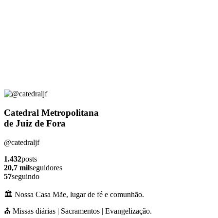
Catedral Metropolitana
de Juiz de Fora
@catedraljf
1.432
posts
20,7 mil
seguidores
57
seguindo
🏛️ Nossa Casa Mãe, lugar de fé e comunhão.
⛪ Missas diárias | Sacramentos | Evangelização.