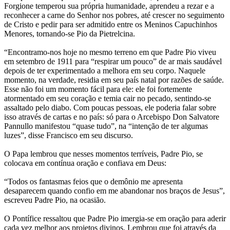
Forgione temperou sua própria humanidade, aprendeu a rezar e a
reconhecer a carne do Senhor nos pobres, até crescer no seguimento
de Cristo e pedir para ser admitido entre os Meninos Capuchinhos
Menores, tornando-se Pio da Pietrelcina.
“Encontramo-nos hoje no mesmo terreno em que Padre Pio viveu
em setembro de 1911 para “respirar um pouco” de ar mais saudável
depois de ter experimentado a melhora em seu corpo. Naquele
momento, na verdade, residia em seu país natal por razões de saúde.
Esse não foi um momento fácil para ele: ele foi fortemente
atormentado em seu coração e temia cair no pecado, sentindo-se
assaltado pelo diabo. Com poucas pessoas, ele poderia falar sobre
isso através de cartas e no país: só para o Arcebispo Don Salvatore
Pannullo manifestou “quase tudo”, na “intenção de ter algumas
luzes”, disse Francisco em seu discurso.
O Papa lembrou que nesses momentos terríveis, Padre Pio, se
colocava em contínua oração e confiava em Deus:
“Todos os fantasmas feios que o demônio me apresenta
desaparecem quando confio em me abandonar nos braços de Jesus”,
escreveu Padre Pio, na ocasião.
O Pontífice ressaltou que Padre Pio imergia-se em oração para aderir
cada vez melhor aos projetos divinos. Lembrou que foi através da