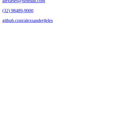
alexleles@hotmail.com
(32) 98489-9000
github.com/alexsanderjleles