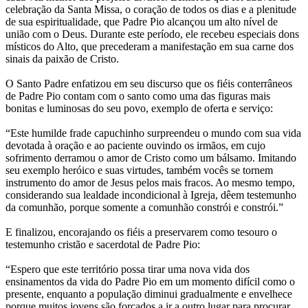
celebração da Santa Missa, o coração de todos os dias e a plenitude
de sua espiritualidade, que Padre Pio alcançou um alto nível de
união com o Deus. Durante este período, ele recebeu especiais dons
místicos do Alto, que precederam a manifestação em sua carne dos
sinais da paixão de Cristo.
O Santo Padre enfatizou em seu discurso que os fiéis conterrâneos
de Padre Pio contam com o santo como uma das figuras mais
bonitas e luminosas do seu povo, exemplo de oferta e serviço:
“Este humilde frade capuchinho surpreendeu o mundo com sua vida
devotada à oração e ao paciente ouvindo os irmãos, em cujo
sofrimento derramou o amor de Cristo como um bálsamo. Imitando
seu exemplo heróico e suas virtudes, também vocês se tornem
instrumento do amor de Jesus pelos mais fracos. Ao mesmo tempo,
considerando sua lealdade incondicional à Igreja, dêem testemunho
da comunhão, porque somente a comunhão constrói e constrói.”
E finalizou, encorajando os fiéis a preservarem como tesouro o
testemunho cristão e sacerdotal de Padre Pio:
“Espero que este território possa tirar uma nova vida dos
ensinamentos da vida do Padre Pio em um momento difícil como o
presente, enquanto a população diminui gradualmente e envelhece
porque muitos jovens são forçados a ir a outro lugar para procurar