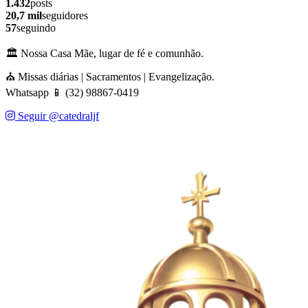
1.432
posts
20,7 mil
seguidores
57
seguindo
🏛️ Nossa Casa Mãe, lugar de fé e comunhão.
⛪ Missas diárias | Sacramentos | Evangelização.
Whatsapp 📱 (32) 98867-0419
Seguir @catedraljf