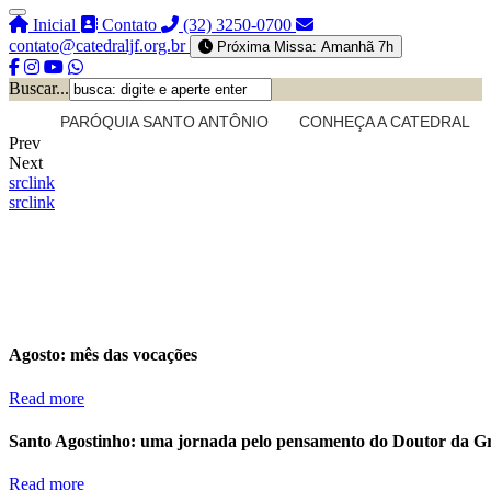
Inicial
Contato
(32) 3250-0700
contato@catedraljf.org.br
Próxima Missa: Amanhã 7h
Buscar...
PARÓQUIA SANTO ANTÔNIO
CONHEÇA A CATEDRAL
Prev
Next
src
link
src
link
Agosto: mês das vocações
Read more
Santo Agostinho: uma jornada pelo pensamento do Doutor da G
Read more