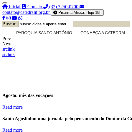
Inicial
Contato
(32) 3250-0700
contato@catedraljf.org.br
Próxima Missa: Hoje 19h
Buscar...
PARÓQUIA SANTO ANTÔNIO
CONHEÇA A CATEDRAL
Prev
Next
src
link
src
link
Agosto: mês das vocações
Read more
Santo Agostinho: uma jornada pelo pensamento do Doutor da G
Read more