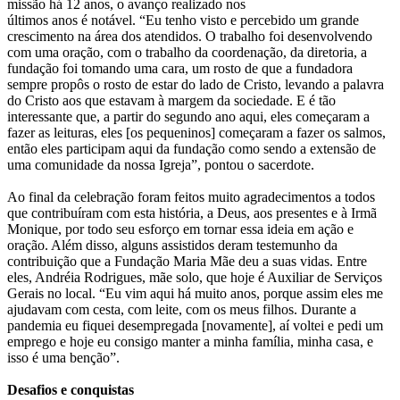
missão há 12 anos, o avanço realizado nos
últimos anos é notável. “Eu tenho visto e percebido um grande
crescimento na área dos atendidos. O trabalho foi desenvolvendo
com uma oração, com o trabalho da coordenação, da diretoria, a
fundação foi tomando uma cara, um rosto de que a fundadora
sempre propôs o rosto de estar do lado de Cristo, levando a palavra
do Cristo aos que estavam à margem da sociedade. E é tão
interessante que, a partir do segundo ano aqui, eles começaram a
fazer as leituras, eles [os pequeninos] começaram a fazer os salmos,
então eles participam aqui da fundação como sendo a extensão de
uma comunidade da nossa Igreja”, pontou o sacerdote.
Ao final da celebração foram feitos muito agradecimentos a todos
que contribuíram com esta história, a Deus, aos presentes e à Irmã
Monique, por todo seu esforço em tornar essa ideia em ação e
oração. Além disso, alguns assistidos deram testemunho da
contribuição que a Fundação Maria Mãe deu a suas vidas. Entre
eles, Andréia Rodrigues, mãe solo, que hoje é Auxiliar de Serviços
Gerais no local. “Eu vim aqui há muito anos, porque assim eles me
ajudavam com cesta, com leite, com os meus filhos. Durante a
pandemia eu fiquei desempregada [novamente], aí voltei e pedi um
emprego e hoje eu consigo manter a minha família, minha casa, e
isso é uma benção”.
Desafios e conquistas