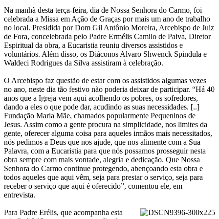
Na manhã desta terça-feira, dia de Nossa Senhora do Carmo, foi
celebrada a Missa em Ação de Graças por mais um ano de trabalho
no local. Presidida por Dom Gil Antônio Moreira, Arcebispo de Juiz
de Fora, concelebrada pelo Padre Ermélis Camilo de Paiva, Diretor
Espiritual da obra, a Eucaristia reuniu diversos assistidos e
voluntários. Além disso, os Diáconos Alvaro Shwenck Spindula e
Waldeci Rodrigues da Silva assistiram à celebração.
O Arcebispo faz questão de estar com os assistidos algumas vezes
no ano, neste dia tão festivo não poderia deixar de participar. “Há 40
anos que a Igreja vem aqui acolhendo os pobres, os sofredores,
dando a eles o que pode dar, acudindo as suas necessidades. [..]
Fundação Maria Mãe, chamados popularmente Pequeninos de
Jesus. Assim como a gente procura na simplicidade, nos limites da
gente, oferecer alguma coisa para aqueles irmãos mais necessitados,
nós pedimos a Deus que nos ajude, que nos alimente com a Sua
Palavra, com a Eucaristia para que nós possamos prosseguir nesta
obra sempre com mais vontade, alegria e dedicação. Que Nossa
Senhora do Carmo continue protegendo, abençoando esta obra e
todos aqueles que aqui vêm, seja para prestar o serviço, seja para
receber o serviço que aqui é oferecido”, comentou ele, em
entrevista.
Para Padre Erélis, que acompanha esta