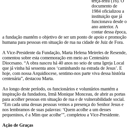
terça-feira (16). O
documento de
1984 oficializou a
instituição que já
funcionava desde o
ano anterior. A
contar dessa época,
a fundação mantém o objetivo de ser um ponto de apoio e promoção
humana para pessoas em situação de rua na cidade de Juiz de Fora.
A Vice-Presidente da Fundação, Marta Helena Meireles de Resende,
comentou sobre esta comemoração em meio ao Centenário
Diocesano. “A obra nasceu há 40 anos no seio de uma Igreja Local
que já vinha há sessenta anos ‘caminhando na estrada de Jesus’. E
hoje, com nossa Arquidiocese, sentimo-nos parte viva dessa história
centenária”, destacou Marta.
Ao longo deste período, os funcionários e voluntários mantém a
inspiração da fundadora, Irmã Monique Monceau, de abrir as portas
para acolher pessoas em situação de rua e de vulnerabilidade social.
“Em cada uma dessas pessoas vemos a presença do Senhor Jesus e
nos lembramos de suas palavras: ‘Quem acolhe a um desses
pequeninos, é a Mim que acolhe’”, completou a Vice-Presidente.
Ação de Graças