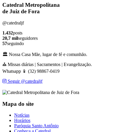
Catedral Metropolitana
de Juiz de Fora
@catedraljf
1.432
posts
20,7 mil
seguidores
57
seguindo
🏛️ Nossa Casa Mãe, lugar de fé e comunhão.
⛪ Missas diárias | Sacramentos | Evangelização.
Whatsapp 📱 (32) 98867-0419
Seguir @catedraljf
Mapa do site
Notícias
Horários
Paróquia Santo Antônio
Conheça a Catedral