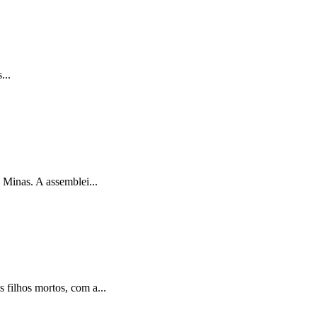
...
Minas. A assemblei...
filhos mortos, com a...