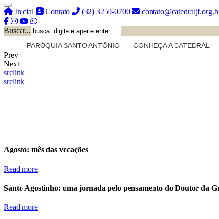
Inicial
Contato
(32) 3250-0700
contato@catedraljf.org.b
Buscar...
PARÓQUIA SANTO ANTÔNIO
CONHEÇA A CATEDRAL
Prev
Next
src
link
src
link
Agosto: mês das vocações
Read more
Santo Agostinho: uma jornada pelo pensamento do Doutor da G
Read more