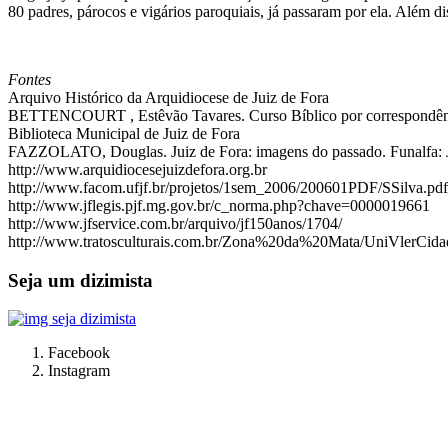
80 padres, párocos e vigários paroquiais, já passaram por ela. Além di
Fontes
Arquivo Histórico da Arquidiocese de Juiz de Fora
BETTENCOURT , Estêvão Tavares. Curso Bíblico por correspondênci
Biblioteca Municipal de Juiz de Fora
FAZZOLATO, Douglas. Juiz de Fora: imagens do passado. Funalfa: J
http://www.arquidiocesejuizdefora.org.br
http://www.facom.ufjf.br/projetos/1sem_2006/200601PDF/SSilva.pdf
http://www.jflegis.pjf.mg.gov.br/c_norma.php?chave=0000019661
http://www.jfservice.com.br/arquivo/jf150anos/1704/
http://www.tratosculturais.com.br/Zona%20da%20Mata/UniVlerCid
Seja um dizimista
Facebook
Instagram