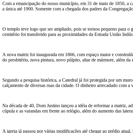
Com a emancipação do nosso município, em 31 de maio de 1850, a cap
a única até 1900. Somente com a chegada dos padres da Congregação 
O templo teve logo que ser ampliado, pois se tornou pequeno para o 
cemitério foi transferido para as proximidades da Estrada União Indús
A nova matriz foi inaugurada em 1866, com espaço maior e construída
do presbitério, nova pintura, novo púlpito, altar de mármore, além da r
Segundo a pesquisa histórica, a Catedral já foi protegida por um muro
calçamento de diversas ruas da cidade. O dinheiro arrecadado com a ve
Na década de 40, Dom Justino lançou a idéia de reformar a matriz, ad
cúpula e as varandas em frente ao relógio, além do aumento das latera
A igreja já passou por várias modificações até chegar ao prédio atual.