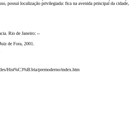
sso, possui localização privilegiada: fica na avenida principal da cida
a. Rio de Janeiro: --
uiz de Fora, 2001.
ades/Hist%C3%B3ria/premoderno/index.htm