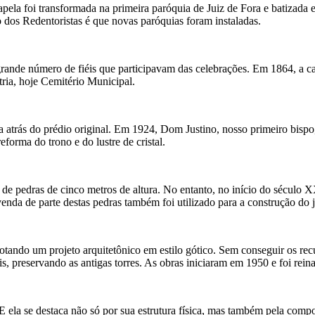
ela foi transformada na primeira paróquia de Juiz de Fora e batizada
dos Redentoristas é que novas paróquias foram instaladas.
grande número de fiéis que participavam das celebrações. Em 1864, a c
tria, hoje Cemitério Municipal.
 atrás do prédio original. Em 1924, Dom Justino, nosso primeiro bispo
eforma do trono e do lustre de cristal.
 de pedras de cinco metros de altura. No entanto, no início do século 
nda de parte destas pedras também foi utilizado para a construção do ja
otando um projeto arquitetônico em estilo gótico. Sem conseguir os recu
is, preservando as antigas torres. As obras iniciaram em 1950 e foi re
 E ela se destaca não só por sua estrutura física, mas também pela compo