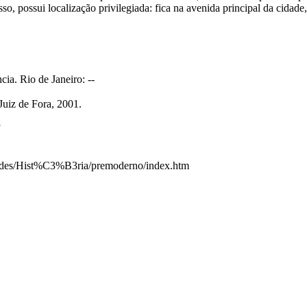
sso, possui localização privilegiada: fica na avenida principal da cida
a. Rio de Janeiro: --
uiz de Fora, 2001.
ades/Hist%C3%B3ria/premoderno/index.htm