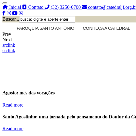
Inicial
Contato
(32) 3250-0700
contato@catedraljf.org.b
Buscar...
PARÓQUIA SANTO ANTÔNIO
CONHEÇA A CATEDRAL
Prev
Next
src
link
src
link
Agosto: mês das vocações
Read more
Santo Agostinho: uma jornada pelo pensamento do Doutor da G
Read more