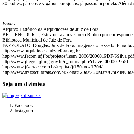
80 padres, párocos e vigários paroquiais, já passaram por ela. Além di
Fontes
Arquivo Histórico da Arquidiocese de Juiz de Fora
BETTENCOURT , Estêvão Tavares. Curso Bíblico por correspondênci
Biblioteca Municipal de Juiz de Fora
FAZZOLATO, Douglas. Juiz de Fora: imagens do passado. Funalfa: J
http://www.arquidiocesejuizdefora.org.br
http://www.facom.ufjf.br/projetos/1sem_2006/200601PDF/SSilva.pdf
http://www.jflegis.pjf.mg.gov.br/c_norma.php?chave=0000019661
http://www.jfservice.com.br/arquivo/jf150anos/1704/
http://www.tratosculturais.com.br/Zona%20da%20Mata/UniVlerCid
Seja um dizimista
Facebook
Instagram