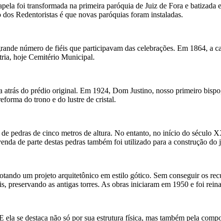
ela foi transformada na primeira paróquia de Juiz de Fora e batizada
dos Redentoristas é que novas paróquias foram instaladas.
grande número de fiéis que participavam das celebrações. Em 1864, a c
tria, hoje Cemitério Municipal.
 atrás do prédio original. Em 1924, Dom Justino, nosso primeiro bispo
eforma do trono e do lustre de cristal.
 de pedras de cinco metros de altura. No entanto, no início do século 
nda de parte destas pedras também foi utilizado para a construção do ja
otando um projeto arquitetônico em estilo gótico. Sem conseguir os recu
is, preservando as antigas torres. As obras iniciaram em 1950 e foi re
 E ela se destaca não só por sua estrutura física, mas também pela compo