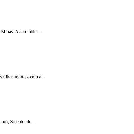
Minas. A assemblei...
filhos mortos, com a...
bro, Solenidade...