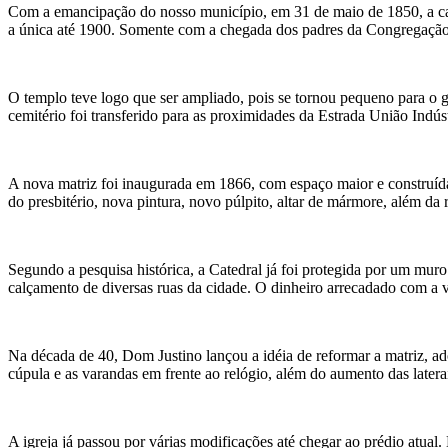
Com a emancipação do nosso município, em 31 de maio de 1850, a cap
a única até 1900. Somente com a chegada dos padres da Congregação 
O templo teve logo que ser ampliado, pois se tornou pequeno para o 
cemitério foi transferido para as proximidades da Estrada União Indús
A nova matriz foi inaugurada em 1866, com espaço maior e construída
do presbitério, nova pintura, novo púlpito, altar de mármore, além da r
Segundo a pesquisa histórica, a Catedral já foi protegida por um muro
calçamento de diversas ruas da cidade. O dinheiro arrecadado com a ve
Na década de 40, Dom Justino lançou a idéia de reformar a matriz, ad
cúpula e as varandas em frente ao relógio, além do aumento das latera
A igreja já passou por várias modificações até chegar ao prédio atual.