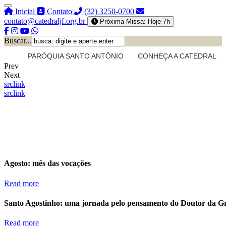
Inicial
Contato
(32) 3250-0700
contato@catedraljf.org.br
Próxima Missa: Hoje 7h
Buscar...
PARÓQUIA SANTO ANTÔNIO
CONHEÇA A CATEDRAL
Prev
Next
src
link
src
link
Agosto: mês das vocações
Read more
Santo Agostinho: uma jornada pelo pensamento do Doutor da G
Read more