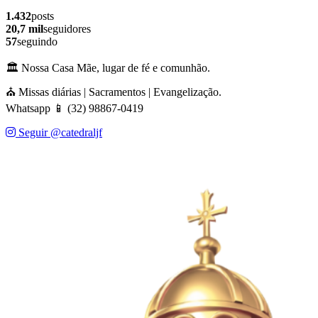
1.432
posts
20,7 mil
seguidores
57
seguindo
🏛️ Nossa Casa Mãe, lugar de fé e comunhão.
⛪ Missas diárias | Sacramentos | Evangelização.
Whatsapp 📱 (32) 98867-0419
Seguir @catedraljf