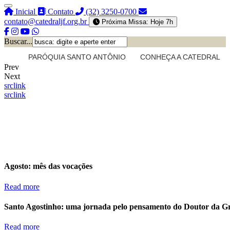
Inicial
Contato
(32) 3250-0700
contato@catedraljf.org.br
Próxima Missa: Hoje 7h
Buscar...
PARÓQUIA SANTO ANTÔNIO
CONHEÇA A CATEDRAL
Prev
Next
src
link
src
link
Agosto: mês das vocações
Read more
Santo Agostinho: uma jornada pelo pensamento do Doutor da G
Read more