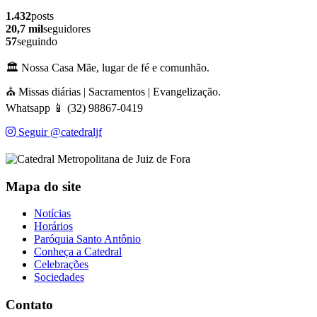
1.432
posts
20,7 mil
seguidores
57
seguindo
🏛️ Nossa Casa Mãe, lugar de fé e comunhão.
⛪ Missas diárias | Sacramentos | Evangelização.
Whatsapp 📱 (32) 98867-0419
Seguir @catedraljf
Mapa do site
Notícias
Horários
Paróquia Santo Antônio
Conheça a Catedral
Celebrações
Sociedades
Contato