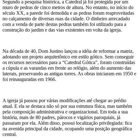
Segundo a pesquisa histórica, a Catedral já foi protegida por um
muro de pedras de cinco metros de altura. No entanto, no início do
século XX, a parede foi demolida e as pedras foram reaproveitadas
no calçamento de diversas ruas da cidade. O dinheiro arrecadado
com a venda de parte destas pedras também foi utilizado para a
construção do jardim e das vias existentes em volta da igreja.
Na década de 40, Dom Justino lançou a idéia de reformar a matriz,
adotando um projeto arquitetônico em estilo gótico. Sem conseguir
os recursos necessários para a “Catedral Gótica”, foram construídas
a cúpula e as varandas em frente ao relógio, além do aumento das
laterais, preservando as antigas torres. As obras iniciaram em 1950 e
foi reinauguradas em 1966.
A igreja já passou por várias modificações até chegar ao prédio
atual. E ela se destaca não só por sua estrutura física, mas também
pela composição administrativa e organizacional. Em toda a sua
história, mais de 80 padres, párocos e vigários paroquiais, já
passaram por ela. Além disso, possui localização privilegiada: fica
na avenida principal da cidade, ocupando uma posição geográfica
central.