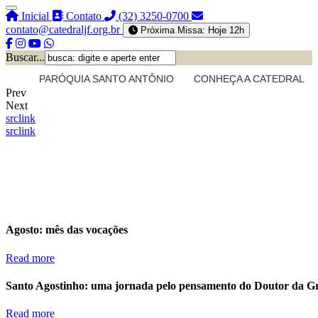
Inicial
Contato
(32) 3250-0700
contato@catedraljf.org.br
Próxima Missa: Hoje 12h
Buscar...
PARÓQUIA SANTO ANTÔNIO
CONHEÇA A CATEDRAL
Prev
Next
src
link
src
link
Agosto: mês das vocações
Read more
Santo Agostinho: uma jornada pelo pensamento do Doutor da G
Read more