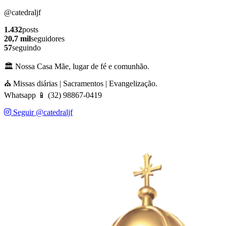
@catedraljf
1.432
posts
20,7 mil
seguidores
57
seguindo
🏛️ Nossa Casa Mãe, lugar de fé e comunhão.
⛪ Missas diárias | Sacramentos | Evangelização.
Whatsapp 📱 (32) 98867-0419
Seguir @catedraljf