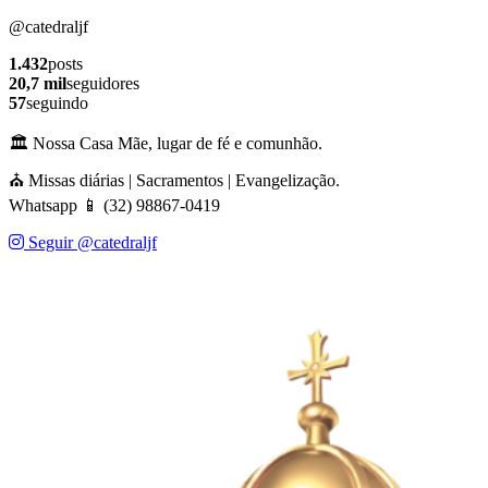
@catedraljf
1.432
posts
20,7 mil
seguidores
57
seguindo
🏛️ Nossa Casa Mãe, lugar de fé e comunhão.
⛪ Missas diárias | Sacramentos | Evangelização.
Whatsapp 📱 (32) 98867-0419
Seguir @catedraljf