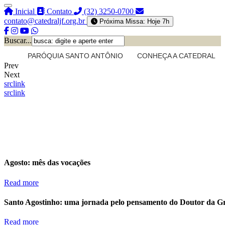
Inicial
Contato
(32) 3250-0700
contato@catedraljf.org.br
Próxima Missa: Hoje 7h
Buscar...
PARÓQUIA SANTO ANTÔNIO
CONHEÇA A CATEDRAL
Prev
Next
src
link
src
link
Agosto: mês das vocações
Read more
Santo Agostinho: uma jornada pelo pensamento do Doutor da G
Read more