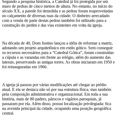
Segundo a pesquisa histórica, a Catedral já foi protegida por um
muro de pedras de cinco metros de altura. No entanto, no início do
século XX, a parede foi demolida e as pedras foram reaproveitadas
no calçamento de diversas ruas da cidade. O dinheiro arrecadado
com a venda de parte destas pedras também foi utilizado para a
construção do jardim e das vias existentes em volta da igreja.
Na década de 40, Dom Justino lançou a idéia de reformar a matriz,
adotando um projeto arquitetônico em estilo gótico. Sem conseguir
os recursos necessários para a “Catedral Gótica”, foram construídas
a cúpula e as varandas em frente ao relógio, além do aumento das
laterais, preservando as antigas torres. As obras iniciaram em 1950 e
foi reinauguradas em 1966.
A igreja já passou por várias modificações até chegar ao prédio
atual. E ela se destaca não só por sua estrutura física, mas também
pela composição administrativa e organizacional. Em toda a sua
história, mais de 80 padres, párocos e vigários paroquiais, já
passaram por ela. Além disso, possui localização privilegiada: fica
na avenida principal da cidade, ocupando uma posição geográfica
central.